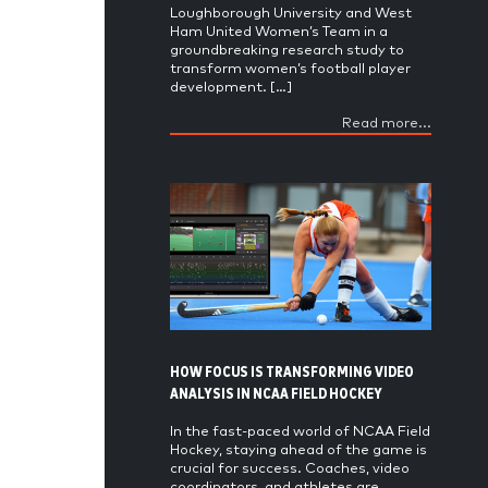
Loughborough University and West
Ham United Women’s Team in a
groundbreaking research study to
transform women’s football player
development. […]
Read more...
HOW FOCUS IS TRANSFORMING VIDEO
ANALYSIS IN NCAA FIELD HOCKEY
In the fast-paced world of NCAA Field
Hockey, staying ahead of the game is
crucial for success. Coaches, video
coordinators, and athletes are