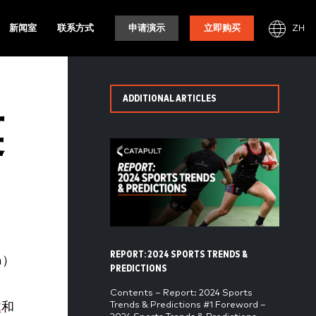
ZH
新闻室
联系方式
申请演示
立即购买
ADDITIONAL ARTICLES
英
REPORT: 2024 SPORTS TRENDS &
h）
PREDICTIONS
Contents – Report: 2024 Sports
Trends & Predictions #1 Foreword –
球
和