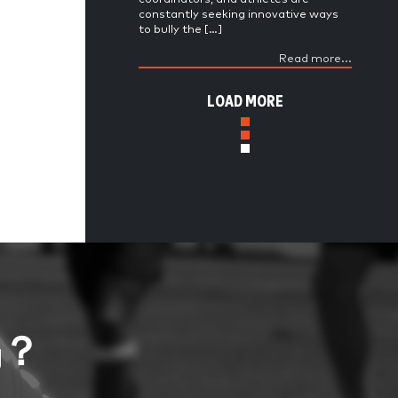
constantly seeking innovative ways
to bully the […]
Read more...
LOAD MORE
吗？