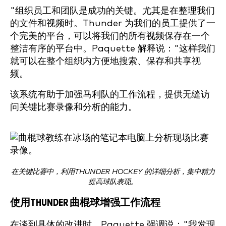
"组织员工和团队是成功的关键。尤其是在整理我们
的文件和视频时。Thunder 为我们的员工提供了一
个完美的平台，可以将我们的所有视频保存在一个
整洁有序的平台中。Paquette 解释说："这样我们
就可以在整个组织内方便地搜索、保存和共享视
频。
该系统有助于加强马利队的工作流程，提供无缝访
问关键比赛录像和分析的能力。
在关键比赛中，利用THUNDER HOCKEY 的详细分析，集中精力
提高球队表现。
使用THUNDER 曲棍球增强工作流程
在谈到具体的改进时，Paquette 强调说："我发现