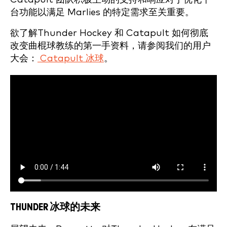
台功能以满足 Marlies 的特定需求至关重要。
欲了解Thunder Hockey 和 Catapult 如何彻底
改变曲棍球教练的第一手资料，请参阅我们的用户
大会：
Catapult 冰球
。
THUNDER 冰球的未来