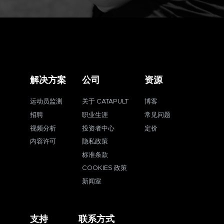
解决方案
公司
资源
运动员监测
关于 CATAPULT
博客
招聘
职业生涯
常见问题
视频分析
投资者中心
定价
内容许可
隐私政策
标准条款
COOKIES 政策
新闻室
支持
联系方式