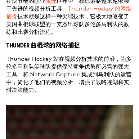
在快节奏的职业
冰球
世界中，教练策略越来越依赖
于先进的视频分析工具。
Thunder Hockey 的网络
捕捉
技术就是这样一种尖端技术，它极大地改变了
美国曲棍球联盟的一支杰出球队多伦多马利队的教
练和比赛分析流程。
THUNDER 曲棍球的网络捕捉
Thunder Hockey 站在视频分析技术的前沿，为多
伦多马利队等球队提供保持竞争优势所必需的强大
工具。将 Network Capture 集成到马利队的运营
中，简化了他们的视频分析，增强了战略规划和实
时决策能力。