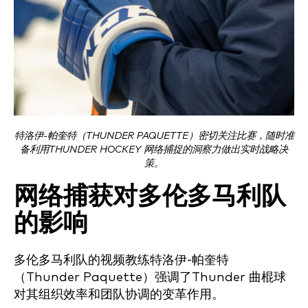
特洛伊-帕奎特（THUNDER PAQUETTE）密切关注比赛，随时准
备利用THUNDER HOCKEY 网络捕捉的洞察力做出实时战略决
策。
网络捕获对多伦多马利队
的影响
多伦多马利队的视频教练特洛伊-帕奎特
（Thunder Paquette）强调了Thunder 曲棍球
对其组织效率和团队协调的变革作用。