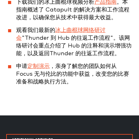
下载我们的冰上曲棍球视频分析
产品指南
。本
指南概述了 Catapult 的解决方案和工作流程
改进，以确保您从技术中获得最大收益。
观看我们最新的
冰上曲棍球网络研讨
会
"Thunder 到 Hub 的往返工作流程"。该网
络研讨会重点介绍了 Hub 的注释和演示增强功
能，以及返回Thunder 的往返工作流程。
申请
定制演示
，亲身了解您的团队如何从
Focus 无与伦比的功能中获益，改变您的比赛
准备和战略执行方法。