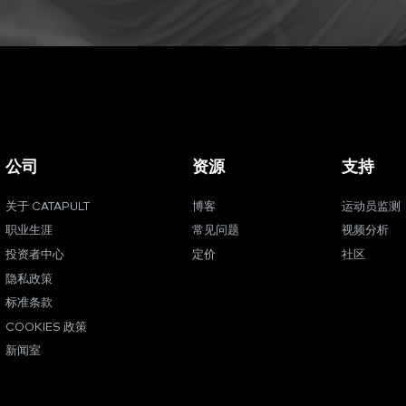
公司
资源
支持
关于 CATAPULT
博客
运动员监测
职业生涯
常见问题
视频分析
投资者中心
定价
社区
隐私政策
标准条款
COOKIES 政策
新闻室