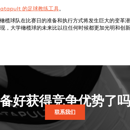
Catapult 的足球教练工具
。
程，大学橄榄球队在比赛日的准备和执行方式将发生巨大的变革
现，大学橄榄球的未来比以往任何时候都更加光明和创
备好获得竞争优势了
联系我们