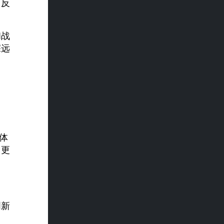
、反
和战
深远
身体
出更
创新
。