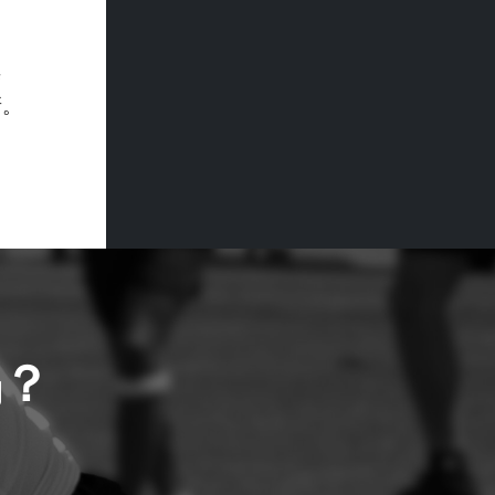
潜
新。
吗？