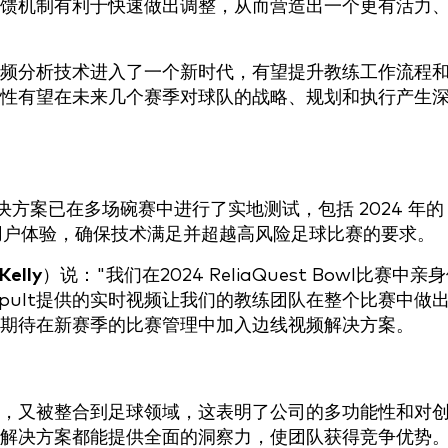
馈机制有利于快速做出调整，从而营造出一个更有活力
示着视频分析技术进入了一个新时代，有望提升教练工作流程
和创新性有望在未来几个赛季对球队的战略、规划和执行产生
频解决方案已在多场碗赛中进行了实地测试，包括 2024 年的
于完善用户体验，确保技术满足并超越高风险足球比赛的要求。
lly
）说："我们在2024 ReliaQuest Bowl比赛中亲
tapult提供的实时视频让我们的教练团队在整个比赛中做
期待在新赛季的比赛管理中加入边线视频解决方案。
目之后，又被整合到足球领域，这表明了公司的多功能性和对
t 的解决方案都能提供全面的洞察力，使团队获得竞争优势