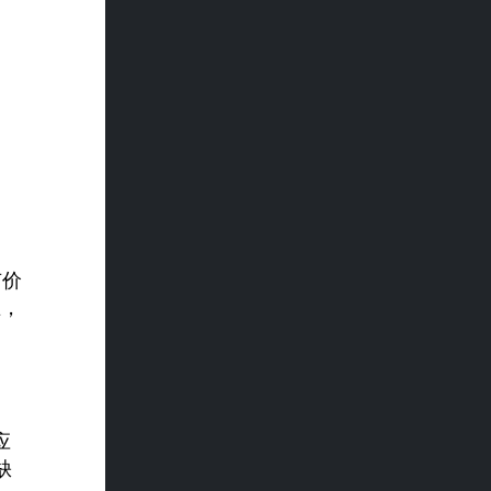
有价
在，
应
缺