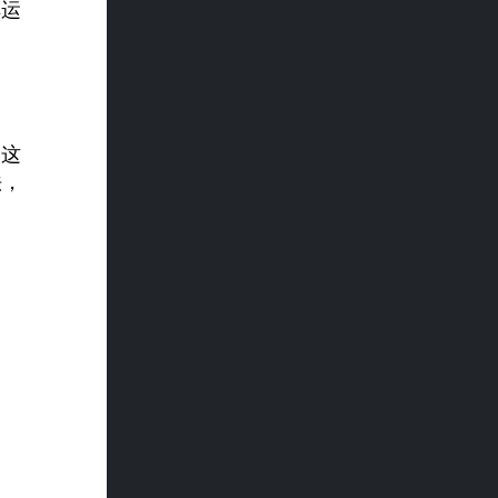
解运
。这
法，