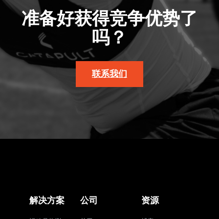
准备好获得竞争优势了
吗？
联系我们
解决方案
公司
资源