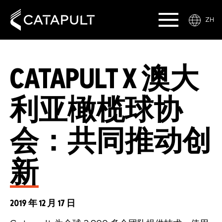
ZH
CATAPULT X 澳大
利亚橄榄球协
会：共同推动创
新
2019 年 12 月 17 日