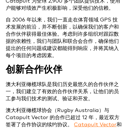
Catapult 为全球 2,900 多个团队提供技术，使用
户能够对绩效产生积极影响，深受他们的信赖。
自 2006 年以来，我们一直走在体育领域 GPS 技
术发展的前沿，并不断创新，以确保我们的客户和
合作伙伴获得最佳体验。考虑到许多组织对跟踪数
据的依赖性，我们与团队和联合会合作，确保他们
提出的任何问题或建议都能得到响应，并将其纳入
每个项目的考虑因素。
创新合作伙伴
澳大利亚橄榄球队是我们历史最悠久的合作伙伴之
一，我们建立了有效的合作伙伴关系，让他们的员
工参与我们技术的测试、验证和开发。
澳大利亚橄榄球协会（Rugby Australia）与
Catapult Vector 的合作已超过 12 年，最近双方
签署了合作协议的续约协议。
Catapult Vector
和