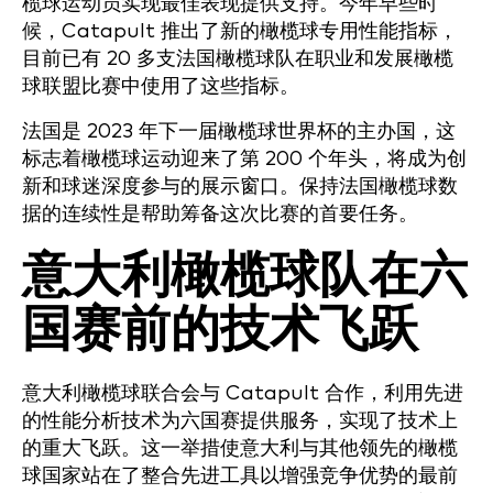
榄球运动员实现最佳表现提供支持。今年早些时
候，Catapult 推出了新的橄榄球专用性能指标，
目前已有 20 多支法国橄榄球队在职业和发展橄榄
球联盟比赛中使用了这些指标。
法国是 2023 年下一届橄榄球世界杯的主办国，这
标志着橄榄球运动迎来了第 200 个年头，将成为创
新和球迷深度参与的展示窗口。保持法国橄榄球数
据的连续性是帮助筹备这次比赛的首要任务。
意大利橄榄球队在六
国赛前的技术飞跃
意大利橄榄球联合会与 Catapult 合作，利用先进
的性能分析技术为六国赛提供服务，实现了技术上
的重大飞跃。这一举措使意大利与其他领先的橄榄
球国家站在了整合先进工具以增强竞争优势的最前