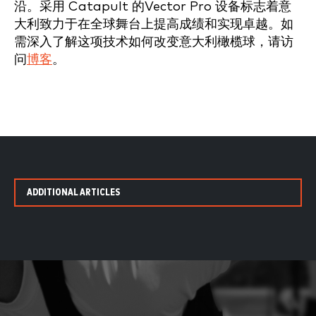
沿。采用 Catapult 的Vector Pro 设备标志着意
大利致力于在全球舞台上提高成绩和实现卓越。如
需深入了解这项技术如何改变意大利橄榄球，请访
问
博客
。
ADDITIONAL ARTICLES