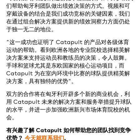
们帮助匈牙利团队做出绩效决策的方式。视频和可
穿戴设备的结合是我们成功竞标的关键因素，我们
在通过组合解决方案提供新的绩效洞察力方面仍处
于独一无二的地位。
"这一成功也证明了 Catapult 的产品对各级体育
运动的帮助。看到欧洲各地的专业院校选择精英解
决方案来支持运动员和教练员的决策，令人鼓舞。
手球和篮球尤其是东欧国家的核心运动项目，而
Catapult 为在室内环境中比赛的球队提供精英解
决方案，具有独特的优势"。
双方的合作将在匈牙利开辟多个新的商业机会，利
用 Catapult 未来的解决方案和服务举措提升球队
的水平，并进一步加强欧洲新兴市场体育院校的机
会。
有兴趣了解 Catapult 如何帮助您的团队找到竞争
优势？
今天就联系我们
.