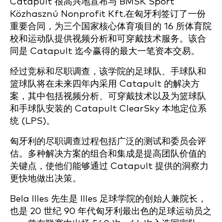
Catapult 很高兴地宣布与 BMSK Sport
Közhasznú Nonprofit Kft.在匈牙利签订了一份
重要合同，为三个国家核心体育项目的 16 所体育院
校和运动队提供视频分析和可穿戴技术服务。该合
同是 Catapult 迄今赢得的最大一笔资本交易。
经过竞标和尽职调查，该学院的足球队、手球队和
篮球队将在未来四年内采用 Catapult 的解决方
案，其中包括视频分析、可穿戴技术以及为篮球队
和手球队安装的 Catapult ClearSky 本地定位系
统 (LPS)。
匈牙利的尽职调查过程包括广泛的测试和委员会评
估。多种解决方案的组合和集成是提高团队价值的
关键点，使他们能够通过 Catapult 提供的洞察力
更快地做出决策。
Bela Illes 先生是 Illes 足球学院的创始人兼院长，
也是 20 世纪 90 年代匈牙利最出色的足球运动员之