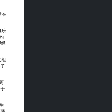
旨在
俱乐
约
现经
助组
解了
阿
用于
生
的强