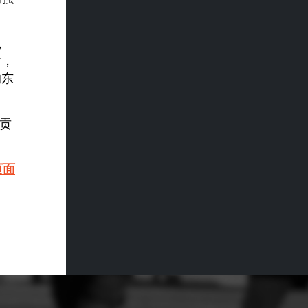
，
时，
的东
的贡
页面