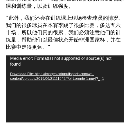
课和训练量，以及训练强度。
"此外，我们还会在训练课上现场检查球员的情况。
我们的很多球员在本赛季踢了很多比赛，多达五六
十场，所以他们真的很累，我们必须注意他们的训
练量，帮助他们以最佳状态开始非洲国家杯，并在
比赛中走得更远。"
Video
Media error: Format(s) not supported or source(s) not
found
Player
Download File: https://images.catapultsports.com/wp-
content/uploads/2019/06/21111542/Pol-Lorente-1.mp4?_=1