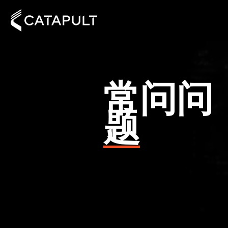
常问问
题