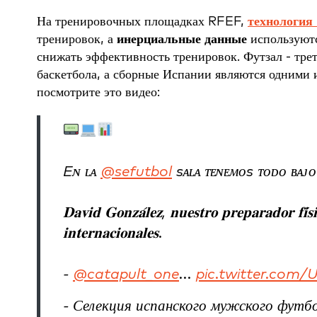
На тренировочных площадках RFEF,
технология
тренировок, а
инерциальные данные
используютс
снижать эффективность тренировок. Футзал - тре
баскетбола, а сборные Испании являются одними и
посмотрите это видео:
Eɴ ʟᴀ
@sefutbol
sᴀʟᴀ ᴛᴇɴᴇᴍᴏs ᴛᴏᴅᴏ ʙᴀᴊᴏ
𝐃𝐚𝐯𝐢𝐝 𝐆𝐨𝐧𝐳𝐚́𝐥𝐞𝐳, 𝐧𝐮𝐞𝐬𝐭𝐫𝐨 𝐩𝐫𝐞𝐩𝐚𝐫𝐚𝐝𝐨𝐫 𝐟𝐢́𝐬
𝐢𝐧𝐭𝐞𝐫𝐧𝐚𝐜𝐢𝐨𝐧𝐚𝐥𝐞𝐬.
-
@catapult_one
...
pic.twitter.co
- Селекция испанского мужского фут