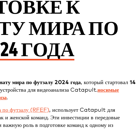
ТОВКЕ К
У МИРА ПО
24 ГОДА
нату мира по футзалу 2024 года
, который стартовал
14
 устройства для видеоанализа Catapult.
носимые
иза
.
а по футзалу (RFEF)
, использует Catapult для
ак и женской команд. Эти инвестиции в передовые
и важную роль в подготовке команд к одному из