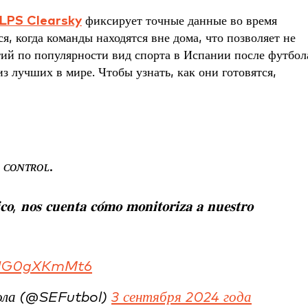
 LPS Clearsky
фиксирует точные данные во время
я, когда команды находятся вне дома, что позволяет не
тий по популярности вид спорта в Испании после футбол
з лучших в мире. Чтобы узнать, как они готовятся,
 ᴄᴏɴᴛʀᴏʟ.
𝐢𝐜𝐨, 𝐧𝐨𝐬 𝐜𝐮𝐞𝐧𝐭𝐚 𝐜𝐨́𝐦𝐨 𝐦𝐨𝐧𝐢𝐭𝐨𝐫𝐢𝐳𝐚 𝐚 𝐧𝐮𝐞𝐬𝐭𝐫𝐨
m/UG0gXKmMt6
бола (@SEFutbol)
3 сентября 2024 года