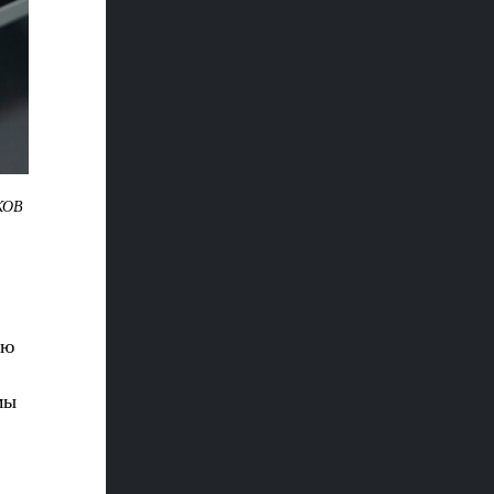
КОВ
ую
мы