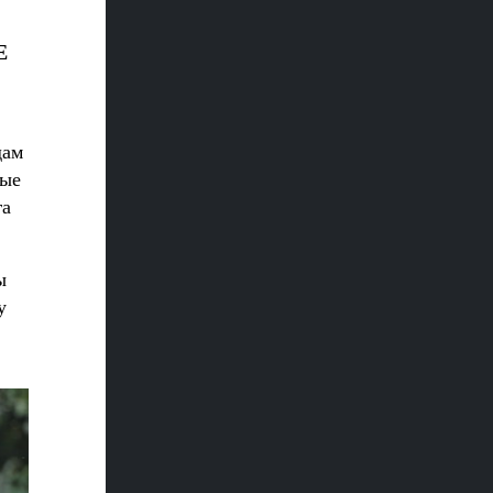
Е
дам
ные
га
ы
у