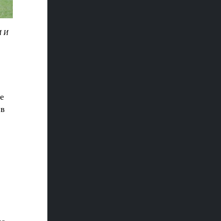
 И
е
 в