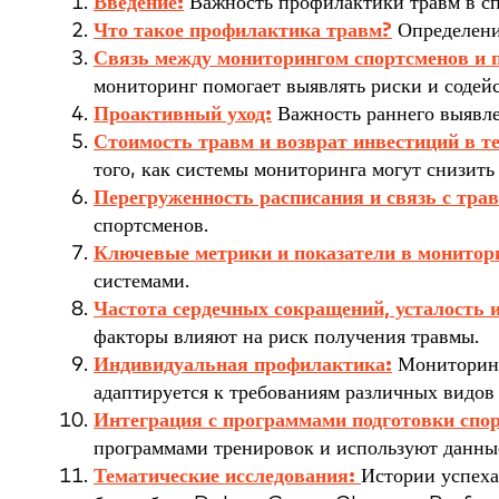
Введение:
Важность профилактики травм в сп
Что такое профилактика травм?
Определение
Связь между мониторингом спортсменов и 
мониторинг помогает выявлять риски и содей
Проактивный уход:
Важность раннего выявле
Стоимость травм и возврат инвестиций в т
того, как системы мониторинга могут снизить 
Перегруженность расписания и связь с тра
спортсменов.
Ключевые метрики и показатели в монитори
системами.
Частота сердечных сокращений, усталость и
факторы влияют на риск получения травмы.
Индивидуальная профилактика:
Мониторинг
адаптируется к требованиям различных видов 
Интеграция с программами подготовки спо
программами тренировок и используют данные
Тематические исследования:
Истории успеха