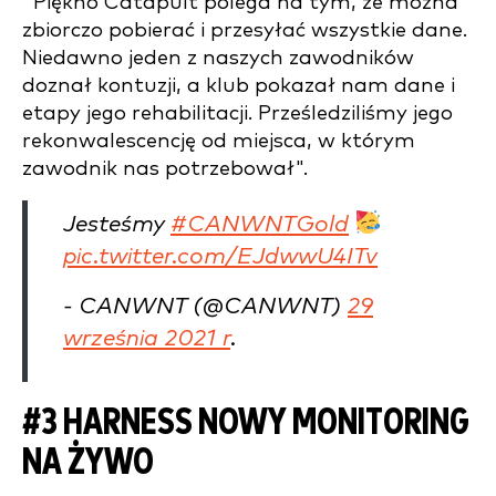
"Piękno Catapult polega na tym, że można
zbiorczo pobierać i przesyłać wszystkie dane.
Niedawno jeden z naszych zawodników
doznał kontuzji, a klub pokazał nam dane i
etapy jego rehabilitacji. Prześledziliśmy jego
rekonwalescencję od miejsca, w którym
zawodnik nas potrzebował".
Jesteśmy
#CANWNTGold
pic.twitter.com/EJdwwU4ITv
- CANWNT (@CANWNT)
29
września 2021 r
.
#3 HARNESS NOWY MONITORING
NA ŻYWO