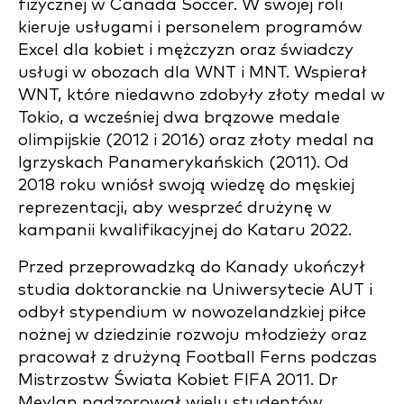
fizycznej w Canada Soccer. W swojej roli
kieruje usługami i personelem programów
Excel dla kobiet i mężczyzn oraz świadczy
usługi w obozach dla WNT i MNT. Wspierał
WNT, które niedawno zdobyły złoty medal w
Tokio, a wcześniej dwa brązowe medale
olimpijskie (2012 i 2016) oraz złoty medal na
Igrzyskach Panamerykańskich (2011). Od
2018 roku wniósł swoją wiedzę do męskiej
reprezentacji, aby wesprzeć drużynę w
kampanii kwalifikacyjnej do Kataru 2022.
Przed przeprowadzką do Kanady ukończył
studia doktoranckie na Uniwersytecie AUT i
odbył stypendium w nowozelandzkiej piłce
nożnej w dziedzinie rozwoju młodzieży oraz
pracował z drużyną Football Ferns podczas
Mistrzostw Świata Kobiet FIFA 2011. Dr
Meylan nadzorował wielu studentów