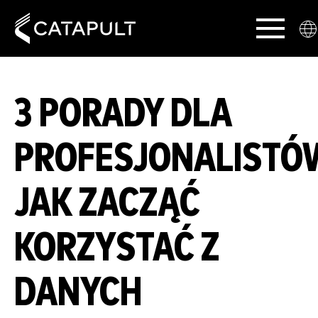
3 PORADY DLA
PROFESJONALISTÓ
JAK ZACZĄĆ
KORZYSTAĆ Z
DANYCH