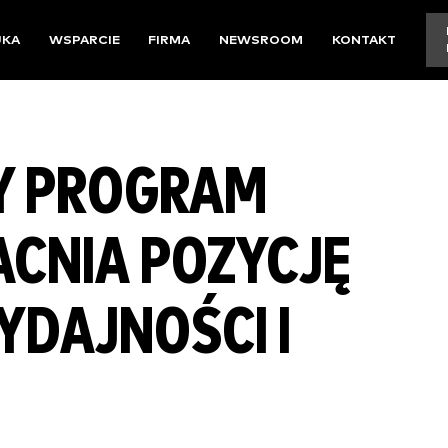
UKA
WSPARCIE
FIRMA
NEWSROOM
KONTAKT
Y PROGRAM
CNIA POZYCJĘ
DAJNOŚCI I