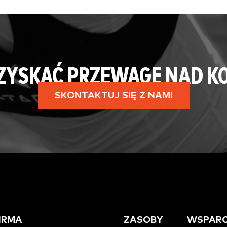
 ZYSKAĆ PRZEWAGĘ NAD K
SKONTAKTUJ SIĘ Z NAMI
IRMA
ZASOBY
WSPARC