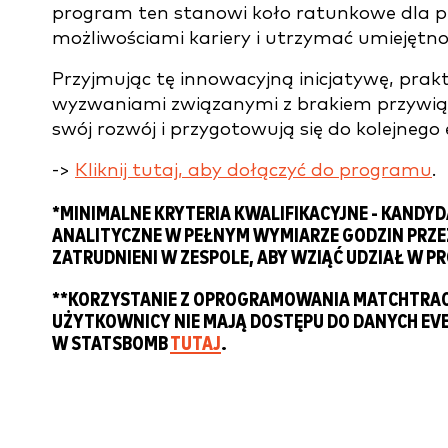
program ten stanowi koło ratunkowe dla pr
możliwościami kariery i utrzymać umiejętno
Przyjmując tę innowacyjną inicjatywę, prak
wyzwaniami związanymi z brakiem przywiąz
swój rozwój i przygotowują się do kolejnego 
->
Kliknij tutaj, aby dołączyć do programu
.
*MINIMALNE KRYTERIA KWALIFIKACYJNE - KANDY
ANALITYCZNE W PEŁNYM WYMIARZE GODZIN PRZEZ 
ZATRUDNIENI W ZESPOLE, ABY WZIĄĆ UDZIAŁ W P
**KORZYSTANIE Z OPROGRAMOWANIA MATCHTRAC
UŻYTKOWNICY NIE MAJĄ DOSTĘPU DO DANYCH EV
W STATSBOMB
TUTAJ
.