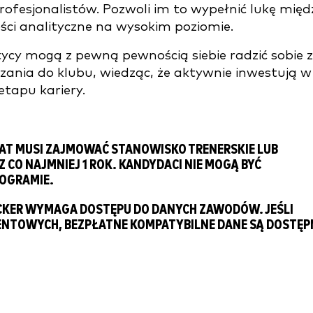
ofesjonalistów. Pozwoli im to wypełnić lukę międ
ści analityczne na wysokim poziomie.
tycy mogą z pewną pewnością siebie radzić sobie z
ania do klubu, wiedząc, że aktywnie inwestują w
etapu kariery.
DAT MUSI ZAJMOWAĆ STANOWISKO TRENERSKIE LUB
CO NAJMNIEJ 1 ROK. KANDYDACI NIE MOGĄ BYĆ
ROGRAMIE.
KER WYMAGA DOSTĘPU DO DANYCH ZAWODÓW. JEŚLI
ENTOWYCH, BEZPŁATNE KOMPATYBILNE DANE SĄ DOSTĘP