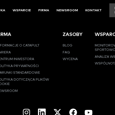
UKA
WSPARCIE
FIRMA
NEWSROOM
KONTAKT
IRMA
ZASOBY
WSPARC
NFORMACJE O CATAPULT
BLOG
MONITORO
SPORTOW
ARIERA
FAQ
ANALIZA W
ENTRUM INWESTORA
WYCENA
WSPÓLNOT
OLITYKA PRYWATNOŚCI
ARUNKI STANDARDOWE
OLITYKA DOTYCZĄCA PLIKÓW
OOKIE
EWSROOM