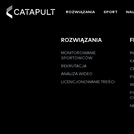
ROZWIĄZANIA
SPORT
NA
ROZWIĄZANIA
F
MONITOROWANIE
I
SPORTOWCÓW
K
REKRUTACJA
C
ANALIZA WIDEO
P
LICENCJONOWANIE TREŚCI
W
P
C
N