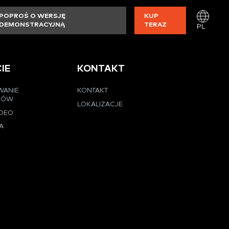
POPROŚ O WERSJĘ
KUP
DEMONSTRACYJNĄ
TERAZ
PL
IE
KONTAKT
WANIE
KONTAKT
CÓW
LOKALIZACJE
IDEO
A