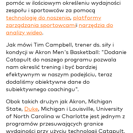
pomóc w ilościowym określeniu wydajności
zespołu i sportowców za pomocą
technologię do noszenia
,
platformy
zarządzania sportowcami
i
narzędzia do
analizy wideo
.
Jak mówi Tim Campbell, trener ds. siły i
kondycji w Akron Men's Basketball: "Dodanie
Catapult do naszego programu pozwala
nam okreslić trening i być bardziej
efektywnym w naszym podejściu, teraz
dodaliśmy obiektywne dane do
subiektywnego coachingu".
Obok takich drużyn jak Akron, Michigan
State,
Duke
, Michigan i Louisville, University
of North Carolina w Charlotte jest jednym z
programów przesuwających granice
wydajności przy użyciu technologii Catapult.