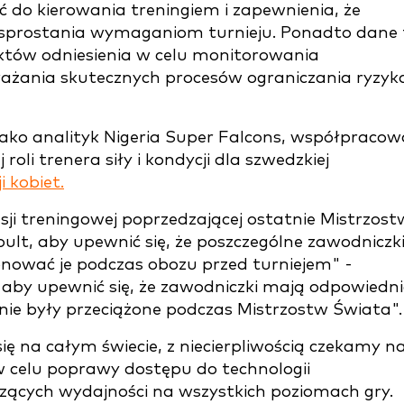
 do kierowania treningiem i zapewnienia, że
sprostania wymaganiom turnieju. Ponadto dane 
tów odniesienia w celu monitorowania
ażania skutecznych procesów ograniczania ryzyk
jako analityk Nigeria Super Falcons, współpracow
oli trenera siły i kondycji dla szwedzkiej
i kobiet.
sji treningowej poprzedzającej ostatnie Mistrzos
ult, aby upewnić się, że poszczególne zawodniczk
onować je podczas obozu przed turniejem" -
aby upewnić się, że zawodniczki mają odpowiedn
 nie były przeciążone podczas Mistrzostw Świata".
ię na całym świecie, z niecierpliwością czekamy n
 celu poprawy dostępu do technologii
ących wydajności na wszystkich poziomach gry.