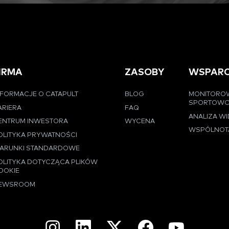
IRMA
ZASOBY
WSPARC
NFORMACJE O CATAPULT
BLOG
MONITORO
SPORTOW
ARIERA
FAQ
ANALIZA W
ENTRUM INWESTORA
WYCENA
WSPÓLNOT
OLITYKA PRYWATNOŚCI
ARUNKI STANDARDOWE
OLITYKA DOTYCZĄCA PLIKÓW
OOKIE
EWSROOM