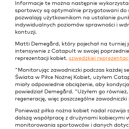
Informacje te można następnie wykorzystać
sportowcy są optymalnie przygotowani do 
pozwalają użytkownikom na ustalanie punk
indywidualnych poziomów sprawności i wdr
kontuzji.
Matti Demegård, który pojechał na turniej 
intensywnie z Catapult w swojej poprzedniej r
reprezentacji kobiet.
szwedzkiej reprezentacj
"Monitorując zawodniczki podczas każdej se
Świata w Piłce Nożnej Kobiet, użyłem Catap
miały odpowiednie obciążenie, aby kondycj
powiedział Demegård. "Użyłem go również, 
regenerację, więc poszczególne zawodniczki
Ponieważ piłka nożna kobiet nadal rozwija s
dalszą współpracę z drużynami kobiecymi w
monitorowania sportowców i danych dotycz