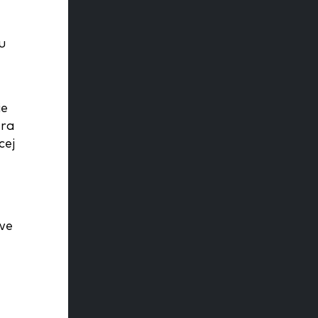
u
ie
gra
cej
we