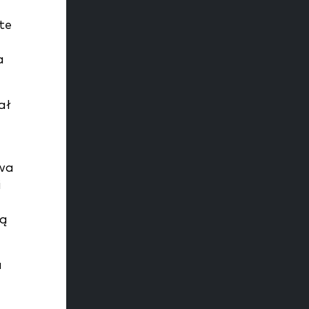
te
a
ał
twa
i
ią
a