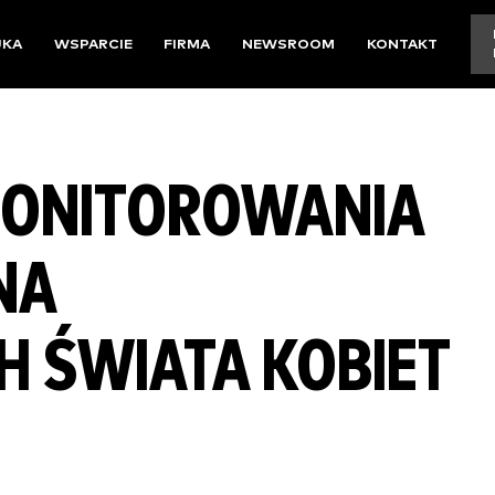
UKA
WSPARCIE
FIRMA
NEWSROOM
KONTAKT
MONITOROWANIA
NA
 ŚWIATA KOBIET