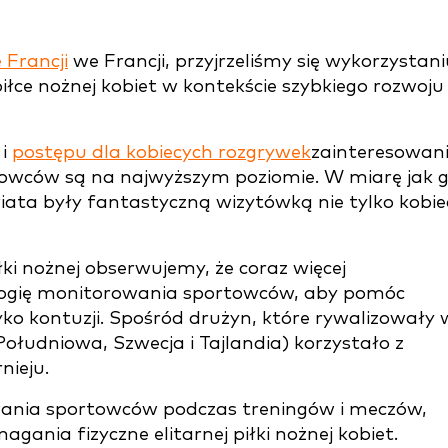
 Francji
we Francji, przyjrzeliśmy się wykorzystani
łce nożnej kobiet w kontekście szybkiego rozwoju
 i
postępu dla kobiecych rozgrywek
zainteresowan
rtowców są na najwyższym poziomie. W miarę jak 
ata były fantastyczną wizytówką nie tylko kobie
ki nożnej obserwujemy, że coraz więcej
ogię monitorowania sportowców, aby pomóc
ko kontuzji. Spośród drużyn, które rywalizowały 
 Południowa, Szwecja i Tajlandia) korzystało z
nieju.
owania sportowców podczas treningów i meczów,
agania fizyczne elitarnej piłki nożnej kobiet.