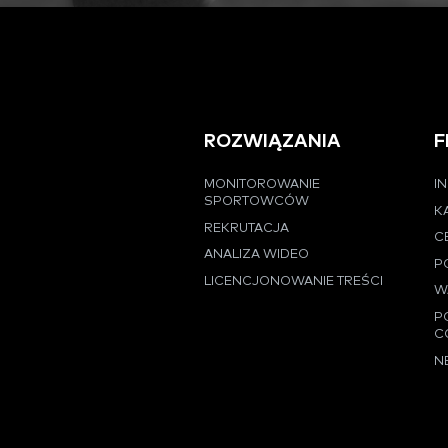
ROZWIĄZANIA
F
MONITOROWANIE
I
SPORTOWCÓW
K
REKRUTACJA
C
ANALIZA WIDEO
P
LICENCJONOWANIE TREŚCI
W
P
C
N