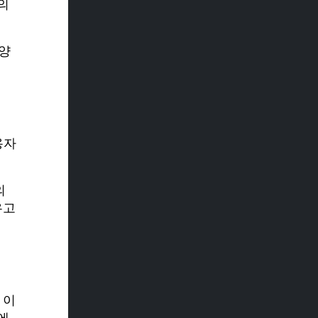
의
다양
용자
의
우고
 이