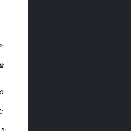
핵
합
왔
장
명합