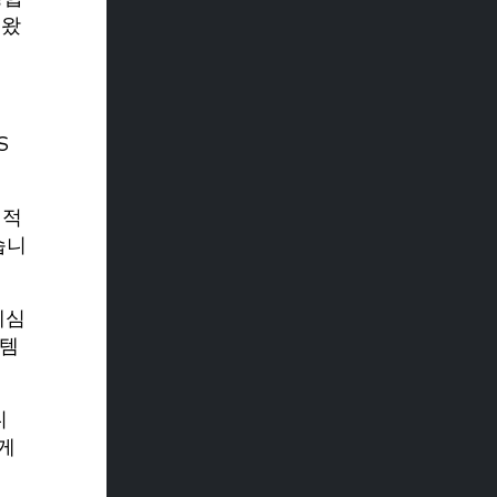
해왔
S
 적
습니
세심
스템
니
게