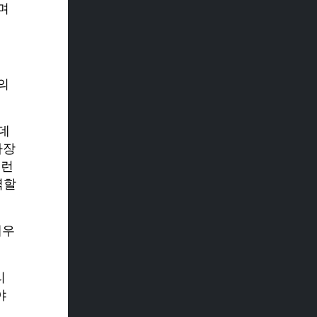
며
의
데
가장
그런
역할
매우
리
야