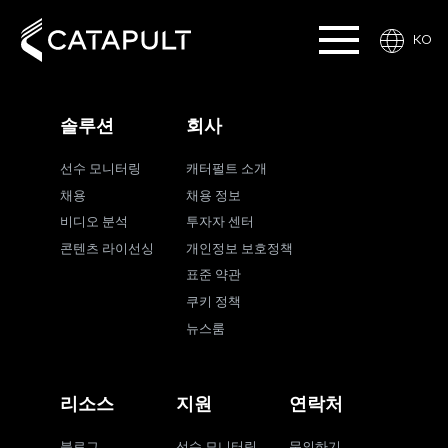
KO
솔루션
회사
선수 모니터링
캐터펄트 소개
채용
채용 정보
비디오 분석
투자자 센터
콘텐츠 라이선싱
개인정보 보호정책
표준 약관
쿠키 정책
뉴스룸
리소스
지원
연락처
블로그
선수 모니터링
문의하기