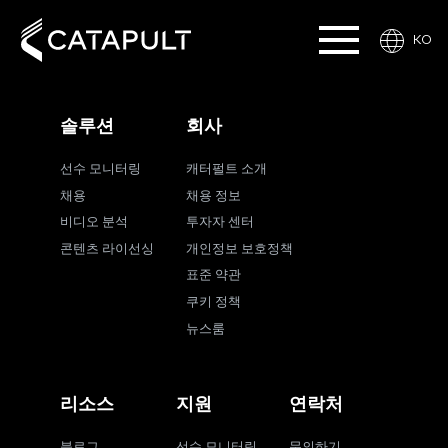
KO
솔루션
회사
선수 모니터링
캐터펄트 소개
채용
채용 정보
비디오 분석
투자자 센터
콘텐츠 라이선싱
개인정보 보호정책
표준 약관
쿠키 정책
뉴스룸
리소스
지원
연락처
블로그
선수 모니터링
문의하기