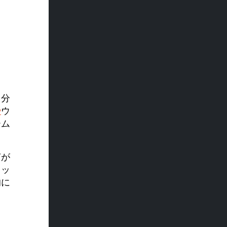
、分
や
ウ
ーム
何が
ャッ
的に