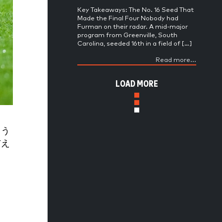
Key Takeaways: The No. 16 Seed That
Made the Final Four Nobody had
Furman on their radar. A mid-major
program from Greenville, South
Carolina, seeded 16th in a field of […]
Read more...
LOAD MORE
よう
与え