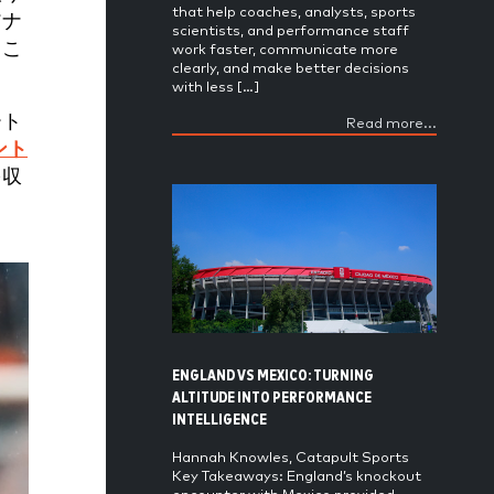
that help coaches, analysts, sports
アナ
scientists, and performance staff
るこ
work faster, communicate more
clearly, and make better decisions
with less […]
ート
Read more...
ント
を収
ENGLAND VS MEXICO: TURNING
ALTITUDE INTO PERFORMANCE
INTELLIGENCE
Hannah Knowles, Catapult Sports
Key Takeaways: England’s knockout