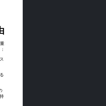
由
重
る：
ス
る
の
持