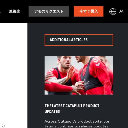
JA
ム
連絡先
デモのリクエスト
今すぐ購入
ADDITIONAL ARTICLES
THE LATEST CATAPULT PRODUCT
UPDATES
Across Catapult’s product suite, our
取り
teams continue to release updates