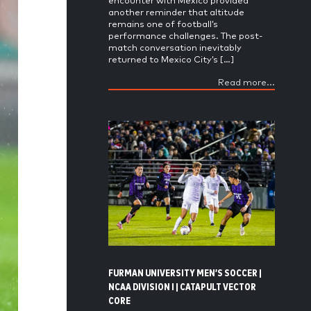
encounter with Mexico provided
another reminder that altitude
remains one of football’s
performance challenges. The post-
match conversation inevitably
returned to Mexico City’s […]
Read more...
FURMAN UNIVERSITY MEN’S SOCCER |
NCAA DIVISION I | CATAPULT VECTOR
CORE