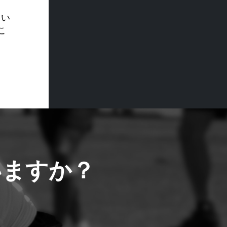
てい
こ
いますか？