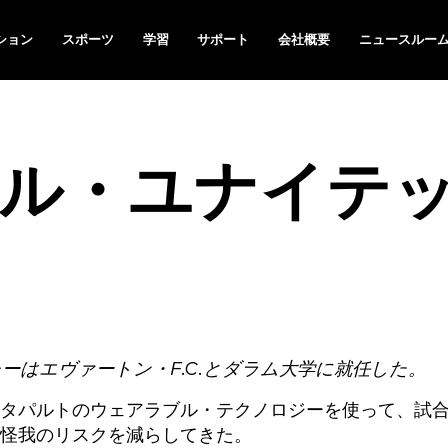
ション
スポーツ
学習
サポート
会社概要
ニュースルー
ル・ユナイテ
ーはエヴァートン・F.C.とダラム大学に就任した。
タパルトのウェアラブル・テクノロジーを使って、試
怪我のリスクを減らしてきた。