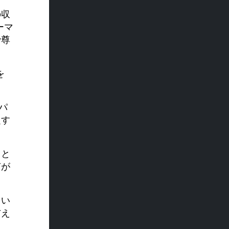
の収
ーマ
で尊
を
パ
定す
こと
何が
をい
与え