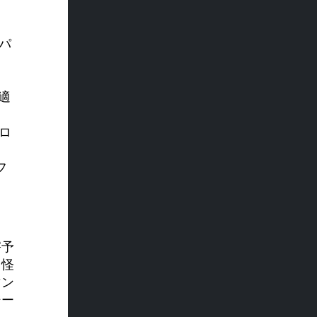
パ
適
ロ
フ
害予
、怪
マン
ジー