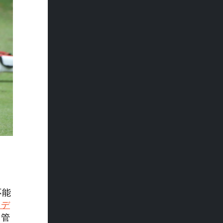
不能
・デ
を管