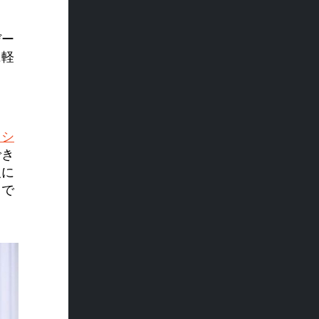
デー
に軽
・シ
でき
報に
とで