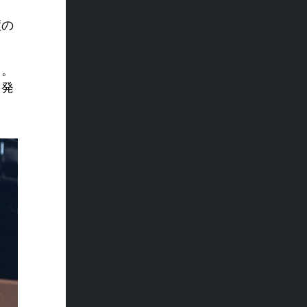
度の
る。
を発