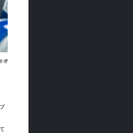
を使
プ
て