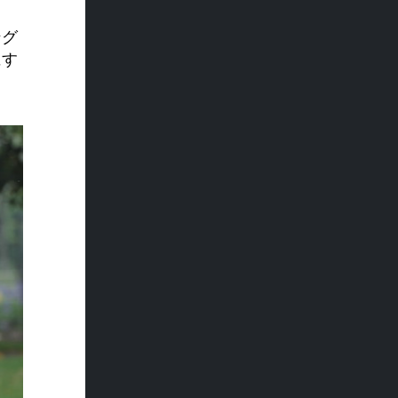
ング
にす