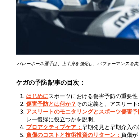
バレーボール選手は、上半身を強化し、パフォーマンスを
ケガの予防 記事の目次：
はじめに
スポーツにおける傷害予防の重要性
傷害予防とは何か？
その定義と、アスリート
アスリートのモニタリングとスポーツ傷害予
レー復帰に役立つかを説明。
プロアクティブケア：
早期発見と早期介入の
負傷のコストと技術投資のリターン：
負傷が