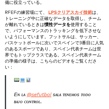
備に役立っている。
RFEFの練習場にて、
LPSクリアスカイ技術
は、
トレーニング中に正確なデータを取得し、チーム
が離れているときは
慣性データを
使用すること
で、パフォーマンスのトラッキングを低下させな
いようにしています。フットサルは、サッカー、
バスケットボールに次いでスペインで3番目に人気
のあるスポーツであり、スペイン代表チームは世
界でもトップクラスである。スペイン代表チーム
の準備の様子は、こちらのビデオをご覧くださ
い：
Eɴ ʟᴀ
@sefutbol
sᴀʟᴀ ᴛᴇɴᴇᴍᴏs ᴛᴏᴅᴏ
ʙᴀᴊᴏ ᴄᴏɴᴛʀᴏʟ.