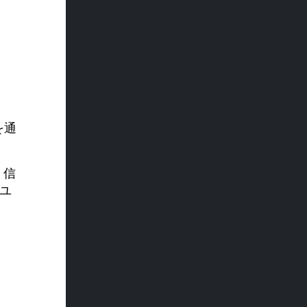
を通
。信
のユ