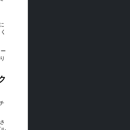
に
てく
ォー
より
ク
チ
すさ
プル