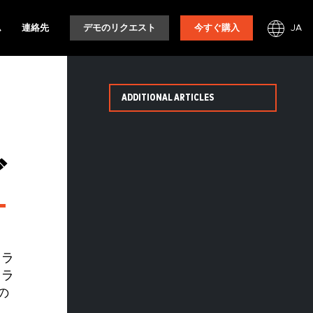
JA
ム
連絡先
デモのリクエスト
今すぐ購入
ADDITIONAL ARTICLES
リ
ブ
クラ
トラ
の