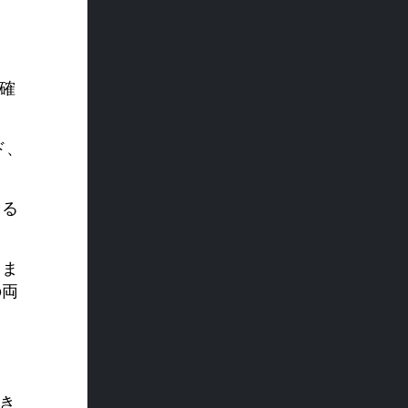
を確
ド、
きる
きま
の両
でき