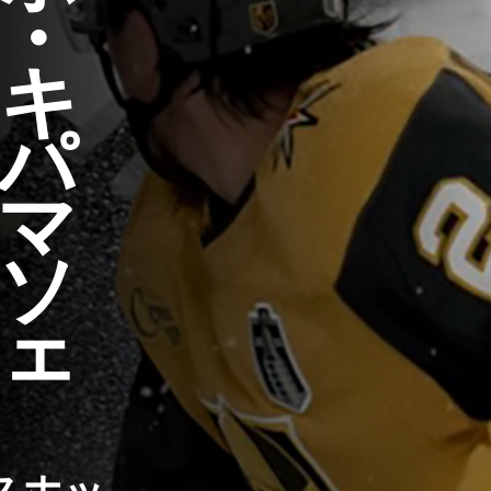
・
キ
パ
マ
ソ
ェ