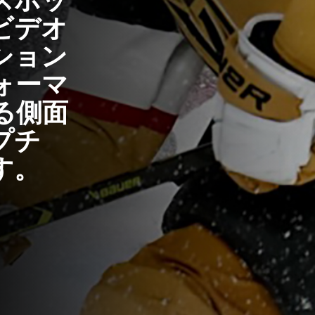
スホッ
ビデオ
ション
ォーマ
る側面
プチ
す。