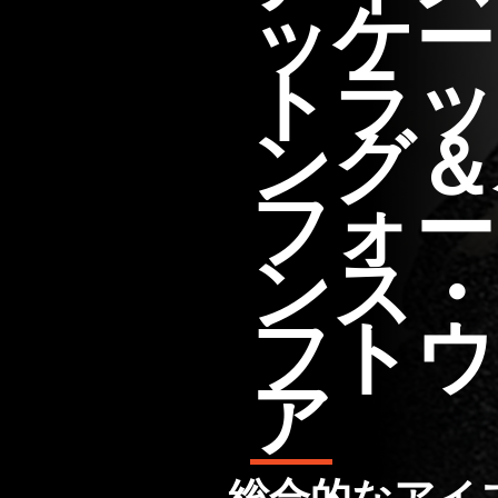
ッケー
トラッ
ング＆
フォー
ンス・
フトウ
ア