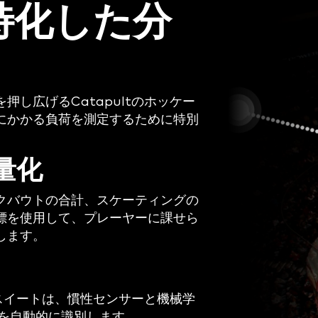
特化した分
し広げるCatapultのホッケー
にかかる負荷を測定するために特別
量化
クバウトの合計、スケーティングの
標を使用して、プレーヤーに課せら
します。
析スイートは、慣性センサーと機械学
スを自動的に識別します。