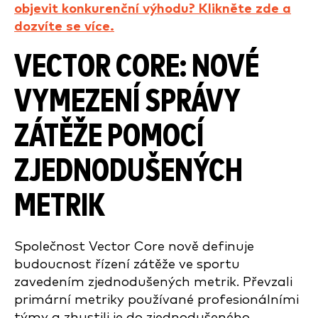
objevit konkurenční výhodu? Klikněte zde a
dozvíte se více.
VECTOR CORE: NOVÉ
VYMEZENÍ SPRÁVY
ZÁTĚŽE POMOCÍ
ZJEDNODUŠENÝCH
METRIK
Společnost Vector Core nově definuje
budoucnost řízení zátěže ve sportu
zavedením zjednodušených metrik. Převzali
primární metriky používané profesionálními
týmy a zhustili je do zjednodušeného,