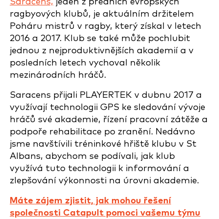
Saracens,
jeden z předních evropských
ragbyových klubů, je aktuálním držitelem
Poháru mistrů v ragby, který získal v letech
2016 a 2017. Klub se také může pochlubit
jednou z nejproduktivnějších akademií a v
posledních letech vychoval několik
mezinárodních hráčů.
Saracens přijali PLAYERTEK v dubnu 2017 a
využívají technologii GPS ke sledování vývoje
hráčů své akademie, řízení pracovní zátěže a
podpoře rehabilitace po zranění. Nedávno
jsme navštívili tréninkové hřiště klubu v St
Albans, abychom se podívali, jak klub
využívá tuto technologii k informování a
zlepšování výkonnosti na úrovni akademie.
Máte zájem zjistit, jak mohou řešení
společnosti Catapult pomoci vašemu týmu