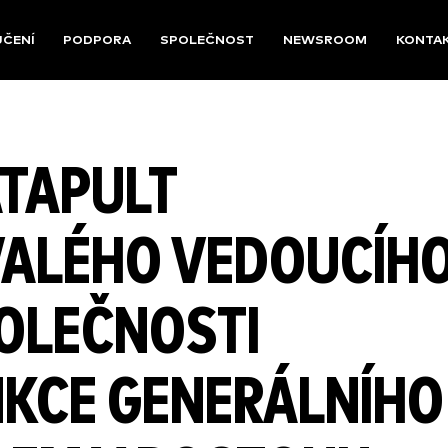
UČENÍ
PODPORA
SPOLEČNOST
NEWSROOM
KONTA
TAPULT
VALÉHO VEDOUCÍH
OLEČNOSTI
KCE GENERÁLNÍHO