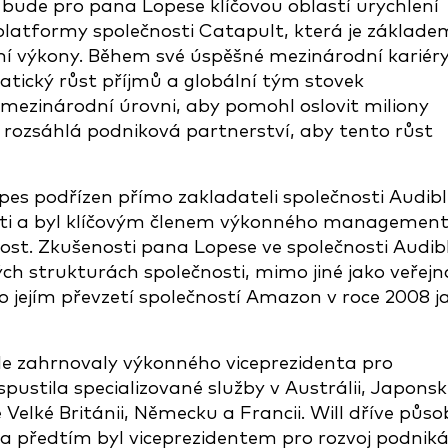
 bude pro pana Lopese klíčovou oblastí urychlení
 platformy společnosti Catapult, která je základe
ovní výkony. Během své úspěšné mezinárodní kariér
atický růst příjmů a globální tým stovek
mezinárodní úrovni, aby pomohl oslovit miliony
l rozsáhlá podniková partnerství, aby tento růst
pes podřízen přímo zakladateli společnosti Audibl
osti a byl klíčovým členem výkonného managemen
t. Zkušenosti pana Lopese ve společnosti Audib
ných strukturách společnosti, mimo jiné jako veřejn
jejím převzetí společností Amazon v roce 2008 j
le zahrnovaly výkonného viceprezidenta pro
ustila specializované služby v Austrálii, Japons
Velké Británii, Německu a Francii. Will dříve působ
 a předtím byl viceprezidentem pro rozvoj podniká