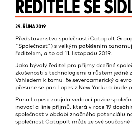
ŘEDITELE SE SÍ
29. ŘÍJNA 2019
Představenstvo společnosti Catapult Group
"Společnost") s velkým potěšením oznamu
ředitelem, a to od 11. listopadu 2019.
Jako bývalý ředitel pro příjmy dceřiné spol
zkušenosti s technologiemi a růstem jedné z
Vzhledem k tomu, že severoamerický a evrop
přesune se pan Lopes z New Yorku a bude pů
Pana Lopese zaujala vedoucí pozice společno
inovací a linie příjmů, která v roce 19 dosáh
společnost v období značného potenciálu na 
společnost Catapult může ze své současné v