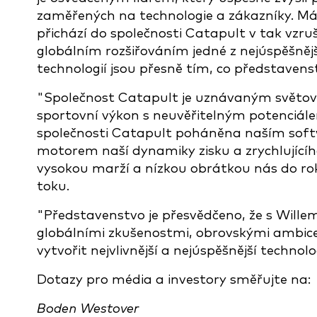
zaměřených na technologie a zákazníky. Má 
přichází do společnosti Catapult v tak vzrušu
globálním rozšiřováním jedné z nejúspěšněj
technologií jsou přesně tím, co představens
"Společnost Catapult je uznávaným světový
sportovní výkon s neuvěřitelným potenciále
společnosti Catapult poháněna naším softw
motorem naší dynamiky zisku a zrychlujícího
vysokou marží a nízkou obrátkou nás do r
toku.
"Představenstvo je přesvědčeno, že s Willem 
globálními zkušenostmi, obrovskými ambi
vytvořit nejvlivnější a nejúspěšnější techno
Dotazy pro média a investory směřujte na:
Boden Westover