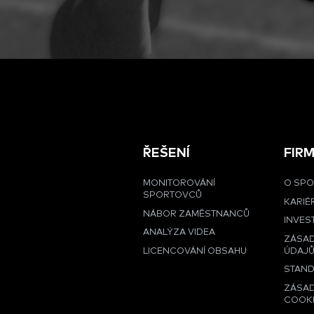
ŘEŠENÍ
FIR
MONITOROVÁNÍ
O SPO
SPORTOVCŮ
KARIÉ
NÁBOR ZAMĚSTNANCŮ
INVES
ANALÝZA VIDEA
ZÁSA
LICENCOVÁNÍ OBSAHU
ÚDAJ
STAND
ZÁSAD
COOK