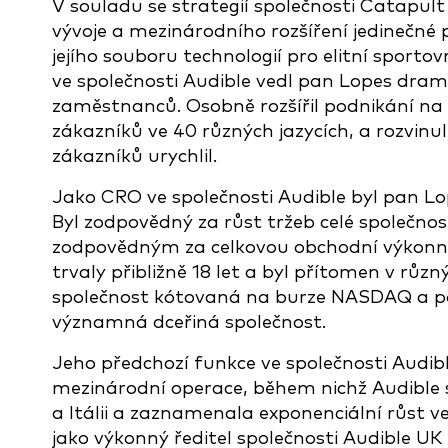
V souladu se strategií společnosti Catapult
vývoje a mezinárodního rozšíření jedinečné
jejího souboru technologií pro elitní sport
ve společnosti Audible vedl pan Lopes dram
zaměstnanců. Osobně rozšířil podnikání na 
zákazníků ve 40 různých jazycích, a rozvinu
zákazníků urychlil.
Jako CRO ve společnosti Audible byl pan Lo
Byl zodpovědný za růst tržeb celé společn
zodpovědným za celkovou obchodní výkonnos
trvaly přibližně 18 let a byl přítomen v růz
společnost kótovaná na burze NASDAQ a po 
významná dceřiná společnost.
Jeho předchozí funkce ve společnosti Audib
mezinárodní operace, během nichž Audible sp
a Itálii a zaznamenala exponenciální růst ve 
jako výkonný ředitel společnosti Audible UK