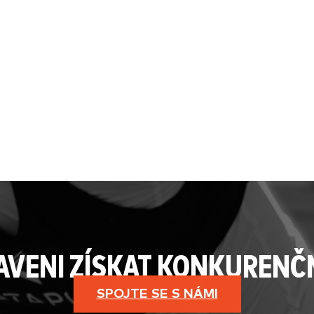
RAVENI ZÍSKAT KONKURENČ
SPOJTE SE S NÁMI