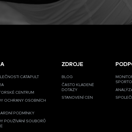
MA
ZDROJE
PODP
LEČNOSTI CATAPULT
BLOG
MONITO
SPORT
RA
ČASTO KLADENÉ
DOTAZY
ANALÝZA
TORSKÉ CENTRUM
STANOVENÍ CEN
SPOLEČ
DY OCHRANY OSOBNÍCH
Ů
ARDNÍ PODMÍNKY
Y POUŽÍVÁNÍ SOUBORŮ
IE