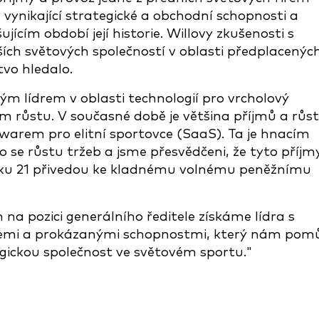
vynikající strategické a obchodní schopnosti a
jícím období její historie. Willovy zkušenosti s
ších světových společností v oblasti předplacenýc
tvo hledalo.
m lídrem v oblasti technologií pro vrcholový
m růstu. V současné době je většina příjmů a růs
arem pro elitní sportovce (SaaS). Ta je hnacím
 se růstu tržeb a jsme přesvědčeni, že tyto příjm
oku 21 přivedou ke kladnému volnému peněžnímu
na pozici generálního ředitele získáme lídra s
cemi a prokázanými schopnostmi, který nám pom
logickou společnost ve světovém sportu."