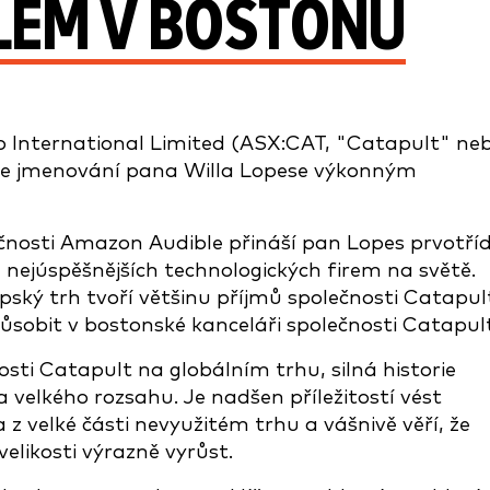
DLEM V BOSTONU
 International Limited (ASX:CAT, "Catapult" ne
je jmenování pana Willa Lopese výkonným
ečnosti Amazon Audible přináší pan Lopes prvotří
 nejúspěšnějších technologických firem na světě.
ský trh tvoří většinu příjmů společnosti Catapul
sobit v bostonské kanceláři společnosti Catapult
sti Catapult na globálním trhu, silná historie
la velkého rozsahu. Je nadšen příležitostí vést
z velké části nevyužitém trhu a vášnivě věří, že
elikosti výrazně vyrůst.