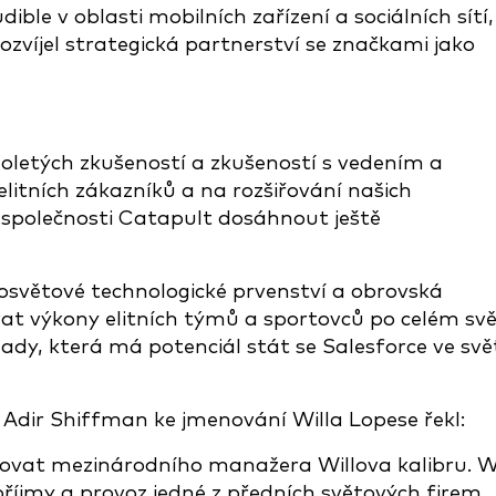
ible v oblasti mobilních zařízení a sociálních sítí,
ozvíjel strategická partnerství se značkami jako
oletých zkušeností a zkušeností s vedením a
elitních zákazníků a na rozšiřování našich
 společnosti Catapult dosáhnout ještě
losvětové technologické prvenství a obrovská
vat výkony elitních týmů a sportovců po celém svě
lady, která má potenciál stát se Salesforce ve svě
Adir Shiffman ke jmenování Willa Lopese řekl:
ovat mezinárodního manažera Willova kalibru. Wi
příjmy a provoz jedné z předních světových firem