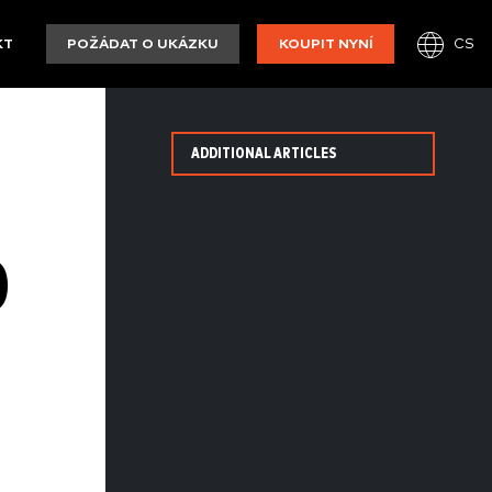
CS
KT
POŽÁDAT O UKÁZKU
KOUPIT NYNÍ
ADDITIONAL ARTICLES
O