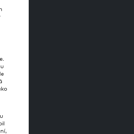
m
y
e.
tu
le
á
ako
ku
il
ní,