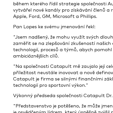
během kterého řídil strategie společnosti Aud
vytvářel nové kanály pro získávání členů a r
Apple, Ford, GM, Microsoft a Phillips.
Pan Lopes ke svému jmenování řekl:
"Jsem nadšený, že mohu využít svých dlouh
zaměřit se na zlepšování zkušeností našich 
technologií, procesů a týmů, abych pomohl
ambicióznějších cílů.
"Na společnosti Catapult mě zaujalo její ce
příležitost neustále inovovat a nově defino
Catapult je firma se silnými finančními zák
technologií pro sportovní výkon."
Výkonný předseda společnosti Catapult Dr. 
"Představenstvo je potěšeno, že může jmen
je osvědčeným lídrem, který úspěšně zvýšil 