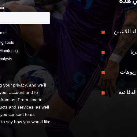
ي هذه
 اللاعبين
رة
ريوهات
لدفاعية