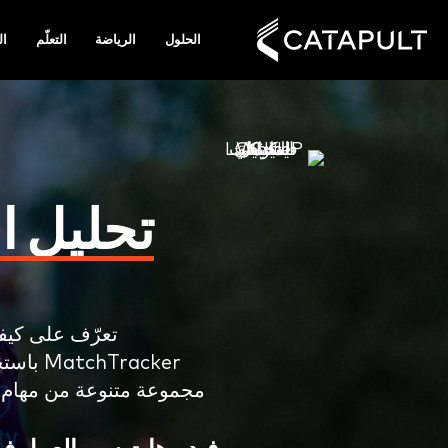
الحلول
الرياضة
التعلّم
ال
تحليل ال
تعرّف على كيف
MatchTracker باستخدام
مجموعة متنوعة من مهام س