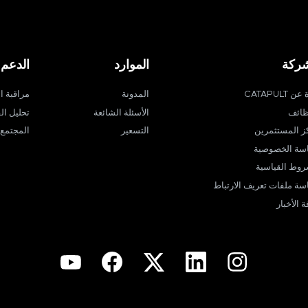
شركة
الموارد
الدعم
ن CATAPULT
المدونة
مراقبة ا
ظائف
الأسئلة الشائعة
تحليل الف
ز المستثمرين
التسعير
المجتمع
سة الخصوصية
روط القياسية
سة ملفات تعريف الارتباط
 الأخبار