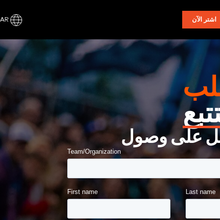
AR
اشتر الآن
لب
تبع
 على وصول