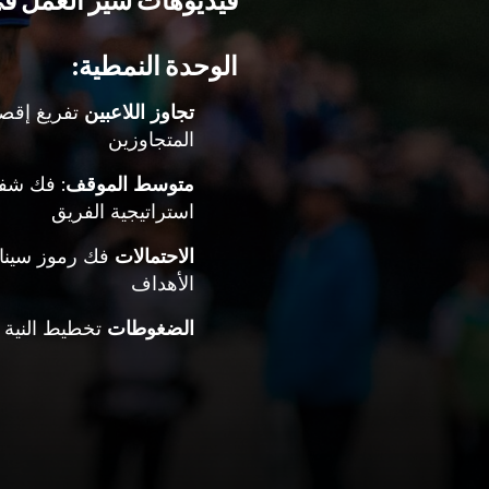
فيديوهات سير العمل ف
الوحدة النمطية:
تجاوز اللاعبين
تفريغ إقصاء
المتجاوزين
متوسط الموقف
: فك شف
استراتيجية الفريق
الاحتمالات
فك رموز سينا
الأهداف
الضغوطات
تخطيط النية ا