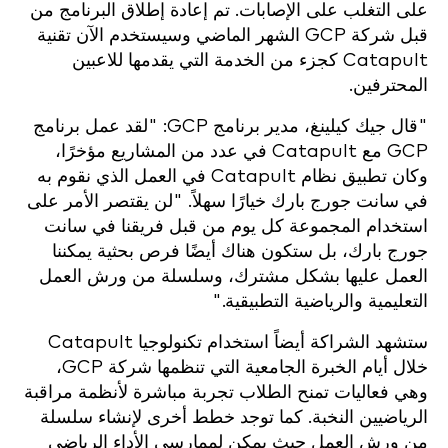
على التغلب على الإصابات. تم إعادة إطلاق البرنامج من
قبل شركة GCP الشهر الماضي وسيستخدم الآن تقنية
Catapult كجزء من الخدمة التي يقدمها للاعبين
المحترفين.
"قال جيك كيلينغ، مدير برنامج GCP: "لقد عمل برنامج
GCP مع Catapult في عدد من المشاريع مؤخرًا،
وكان تطبيق نظام Catapult في العمل الذي نقوم به
في سانت جورج بارك خيارًا سهلاً. "لن يقتصر الأمر على
استخدام المجموعة كل يوم من قبل فريقنا في سانت
جورج بارك، بل ستكون هناك أيضًا فرص بحثية يمكننا
العمل عليها بشكل مشترك، وسلسلة من ورش العمل
التعليمية والرياضية التطبيقية."
ستشهد الشراكة أيضاً استخدام تكنولوجيا Catapult
خلال أيام الخبرة الجامعية التي تنظمها شركة GCP،
وهي فعاليات تمنح الطلاب تجربة مباشرة لأنظمة مراقبة
الرياضيين النخبة. كما توجد خطط أخرى لإنشاء سلسلة
من ورش العمل حيث يمكن لممارسي الأداء الرياضي