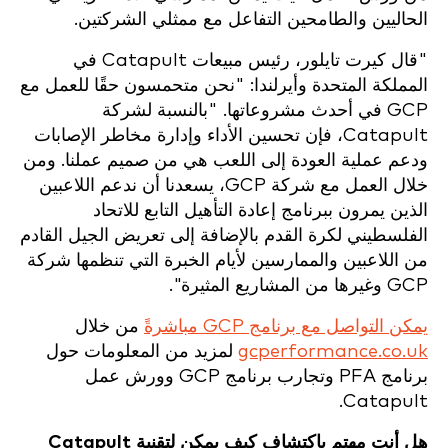
الحاليين والطامحين التفاعل مع ممثلي الشركتين.
"قال كيرت تايلور، رئيس مبيعات Catapult في
المملكة المتحدة وأيرلندا: "نحن متحمسون حقًا للعمل مع
GCP في أحدث مشروعاتها. "بالنسبة لشركة
Catapult، فإن تحسين الأداء وإدارة مخاطر الإصابات
ودعم عملية العودة إلى اللعب هي من صميم عملنا. ومن
خلال العمل مع شركة GCP، يسعدنا أن ندعم اللاعبين
الذين يمرون ببرنامج إعادة التأهيل التابع للاتحاد
الفلسطيني لكرة القدم بالإضافة إلى تعريض الجيل القادم
من اللاعبين والممارسين لأيام الخبرة التي تنظمها شركة
GCP وغيرها من المشاريع المثيرة".
يمكن التواصل مع برنامج GCP مباشرةً
من خلال
gcperformance.co.uk
لمزيد من المعلومات حول
برنامج PFA وتجارب برنامج GCP وورش عمل
Catapult.
هل أنت مهتم باكتشاف كيف يمكن لتقنية Catapult