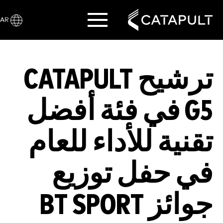
AR
ترشيح CATAPULT
G5 في فئة أفضل
تقنية للأداء للعام
في حفل توزيع
جوائز BT SPORT