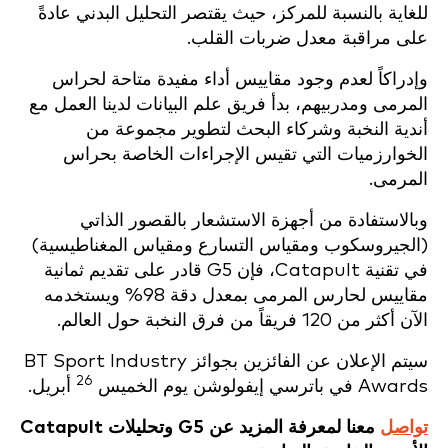
للغاية بالنسبة للمركز، حيث يقتصر التحليل البدني عادةً
على مراقبة معدل ضربات القلب.
وإدراكاً لعدم وجود مقاييس أداء مفيدة متاحة لحراس
المرمى ومدربيهم، بدأ فريق علم البيانات لدينا العمل مع
أندية النخبة وشركاء البحث لتطوير مجموعة من
الخوارزميات التي تقيس الإجراءات الخاصة بحراس
المرمى.
وبالاستفادة من أجهزة الاستشعار بالقصور الذاتي
(الجيروسكوب ومقياس التسارع ومقياس المغناطيسية)
في تقنية Catapult، فإن G5 قادر على تقديم ثمانية
مقاييس لحارس المرمى بمعدل دقة 98% ويستخدمه
الآن أكثر من 120 فريقاً من فرق النخبة حول العالم.
سيتم الإعلان عن الفائزين بجوائز BT Sport Industry
26
Awards في باترسي إيفولوشن يوم الخميس
أبريل.
تواصل
معنا لمعرفة المزيد عن G5 وتحليلات Catapult