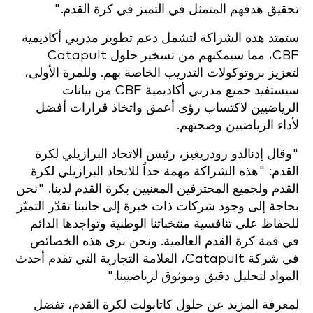
تحقيق هدفهم المتمثل في التميز في كرة القدم."
ستمتد هذه الشراكة لتشمل دعم تطوير مدربي أكاديمية
CBF، مما سيمكنهم من تسخير حلول Catapult
لتعزيز بروتوكولات التدريب الخاصة بهم. وللمرة الأولى،
سيستفيد جميع مدربي أكاديمية CBF من بيانات
الرياضيين لاكتساب رؤى أعمق واتخاذ قرارات أفضل
لأداء الرياضيين وصحتهم.
"وقال إدنالدو رودريغيز، رئيس الاتحاد البرازيلي لكرة
القدم: "هذه الشراكة مهمة جداً للاتحاد البرازيلي لكرة
القدم ولجميع المحترفين المعنيين بكرة القدم لدينا. "نحن
بحاجة إلى وجود شركات ذات خبرة إلى جانبنا تقدّر التميّز
للحفاظ على تنافسية منتخباتنا الوطنية وتواجدها الدائم
في قمة كرة القدم العالمية. ونحن نرى هذه الخصائص
في شركة Catapult، العلامة التجارية التي تقدم أحدث
المواد لتحليل دقيق وموثوق لرياضيينا."
لمعرفة المزيد عن حلول كاتابولت لكرة القدم، تفضل