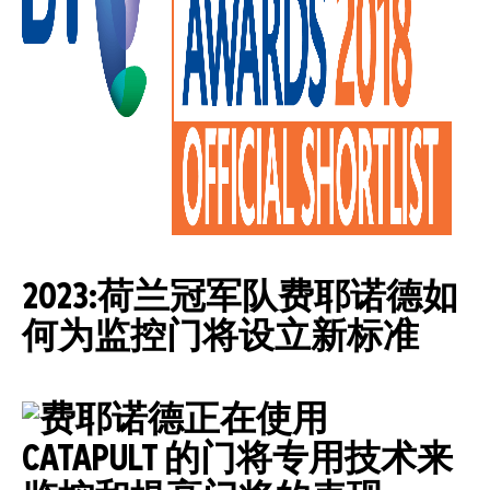
2023:荷兰冠军队费耶诺德如
何为监控门将设立新标准