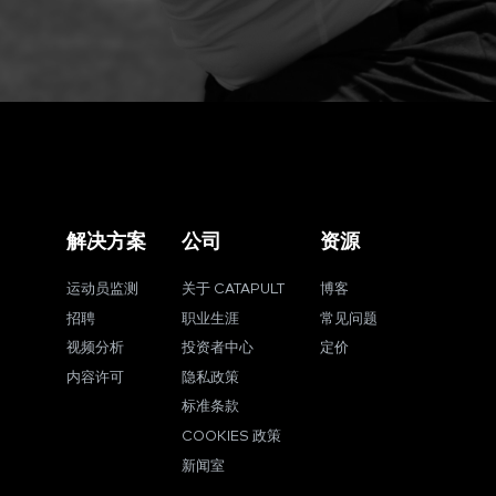
解决方案
公司
资源
运动员监测
关于 CATAPULT
博客
招聘
职业生涯
常见问题
视频分析
投资者中心
定价
内容许可
隐私政策
标准条款
COOKIES 政策
新闻室