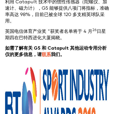
利用 Catapult 技术中的惯性传感器（陀螺仪、加
速计、磁力计），G5 能够提供八项门将指标，准确
率高达 98%，目前已被全球 120 多支精英球队采
用。
26
英国电信体育产业奖 "获奖者名单将于 4 月
日星
期四在巴特西进化大厦揭晓。
如需了解有关 G5 和 Catapult 其他运动专用分析
仪的更多信息，请
联系
我们。