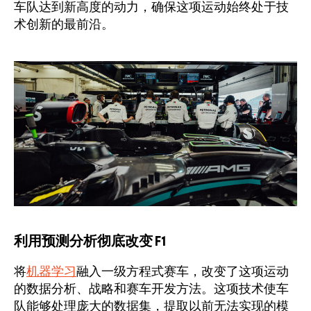
车队达到新高度的动力，确保这项运动始终处于技
术创新的最前沿。
利用预测分析彻底改变 F1
将
机器学习
融入一级方程式赛车，改变了这项运动
的数据分析、战略和赛车开发方法。这项技术使车
队能够处理庞大的数据集，提取以前无法实现的模