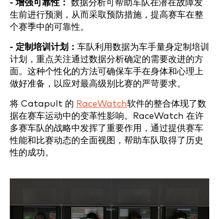
- 增强可靠性：
数据分析可帮助车队在潜在故障发
生前进行预测，从而采取预防措施，提高赛车在整
个赛季中的可靠性。
- 定制培训计划：
车队利用数据为车手量身定制培训
计划，重点关注通过数据分析确定的需要改进的方
面。这种个性化的方法可确保车手在身体和心理上
做好准备，以应对最高级别比赛的严苛要求。
将 Catapult 的
RaceWatch
软件的整合体现了数
据在赛车运动中的变革性影响。RaceWatch 在许
多赛车队的战略中发挥了重要作用，通过提供赛车
性能和比赛动态的全面视图，帮助车队取得了历史
性的成功。