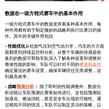
数据在一级方程式赛车中的基本作用
一级方程式赛车中的数据发挥着多种基本作用，每
种作用都有助于制定微妙的战略和执行比赛日的操
作。其中的关键作用包括
- 性能优化
从轮胎气压到空气动力学，汽车的方方面
面都受到持续监控和分析。从整个车辆的传感器收
集到的数据可帮助车队深入了解各种设置和调整对
整体性能的影响。车队可以针对不同的
赛道和条件
确定最佳的赛车设置，确保车辆经过完美调整，达
到最高效率。
- 战略
预测分析
：
除了即时的性能调整外，数据分
析还能让车队预测比赛将如何进行。这包括预测轮
胎退化、燃油消耗，甚至安全车出现的可能性。通
过模拟不同的情况，车队可以制定灵活的策略，以