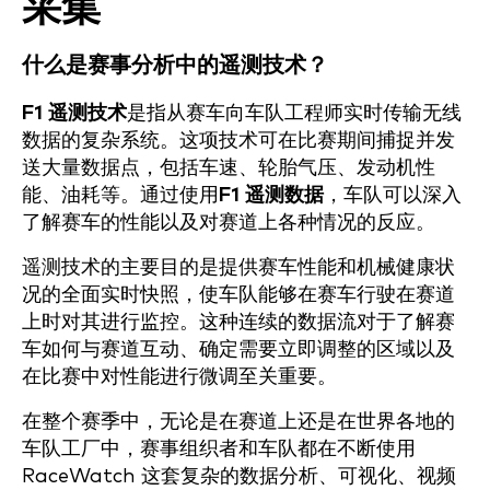
采集
什么是赛事分析中的遥测技术？
F1 遥测技术
是指从赛车向车队工程师实时传输无线
数据的复杂系统。这项技术可在比赛期间捕捉并发
送大量数据点，包括车速、轮胎气压、发动机性
能、油耗等。通过使用
F1 遥测数据
，车队可以深入
了解赛车的性能以及对赛道上各种情况的反应。
遥测技术的主要目的是提供赛车性能和机械健康状
况的全面实时快照，使车队能够在赛车行驶在赛道
上时对其进行监控。这种连续的数据流对于了解赛
车如何与赛道互动、确定需要立即调整的区域以及
在比赛中对性能进行微调至关重要。
在整个赛季中，无论是在赛道上还是在世界各地的
车队工厂中，赛事组织者和车队都在不断使用
RaceWatch 这套复杂的数据分析、可视化、视频