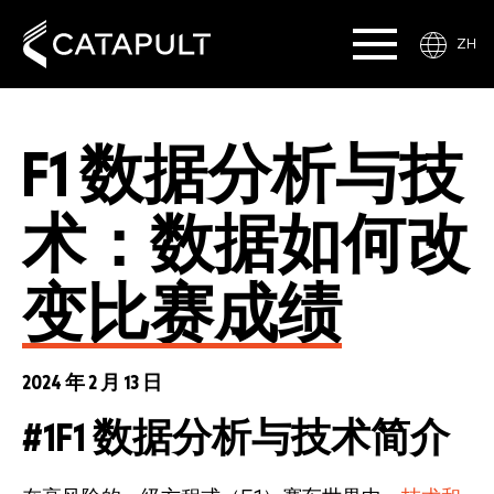
ZH
F1 数据分析与技
术：数据如何改
变比赛成绩
2024 年 2 月 13 日
#1
F1 数据分析
与技术
简介