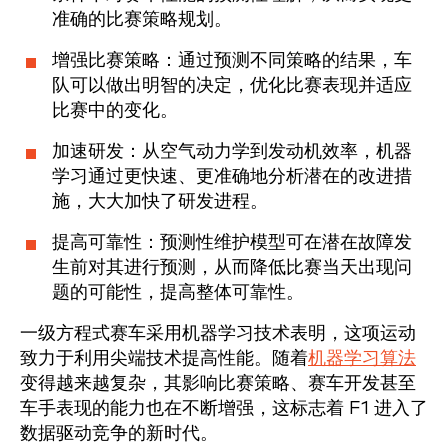
准确的比赛策略规划。
增强比赛策略：通过预测不同策略的结果，车
队可以做出明智的决定，优化比赛表现并适应
比赛中的变化。
加速研发：从空气动力学到发动机效率，机器
学习通过更快速、更准确地分析潜在的改进措
施，大大加快了研发进程。
提高可靠性：预测性维护模型可在潜在故障发
生前对其进行预测，从而降低比赛当天出现问
题的可能性，提高整体可靠性。
一级方程式赛车采用机器学习技术表明，这项运动
致力于利用尖端技术提高性能。随着
机器学习算法
变得越来越复杂，其影响比赛策略、赛车开发甚至
车手表现的能力也在不断增强，这标志着 F1 进入了
数据驱动竞争的新时代。