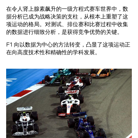
在令人肾上腺素飙升的一级方程式赛车世界中，数
据分析已成为战略决策的支柱，从根本上重塑了这
项运动的格局。对测试、排位赛和比赛过程中收集
的数据进行细致分析，是获得竞争优势的关键。
F1 向以数据为中心的方法转变，凸显了这项运动正
在向高度技术性和精确性的学科发展。