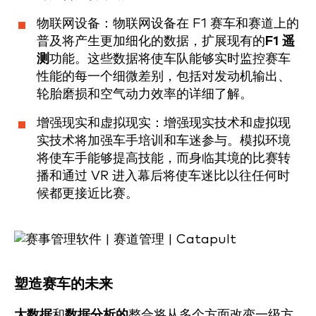
物联网设备：物联网设备在 F1 赛车和赛道上的
普及将产生更加细化的数据，扩展现有的
F1 遥
测
功能。这些数据将使车队能够实时监控赛车
性能的每一个细微差别，包括对发动机输出、
轮胎磨损和空气动力效率的详细了解。
增强现实和虚拟现实：增强现实技术和虚拟现
实技术将加强车手培训和车迷参与。模拟环境
将使车手能够提高技能，而身临其境的比赛转
播和通过 VR 进入幕后将使车迷比以往任何时
候都更接近比赛。
塑造赛车的未来
大数据
和
数据分析的
整合将从多个方面改变一级方