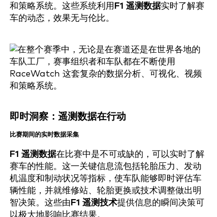
和策略系统。这些系统利用
F1 遥测数据
实时了解赛
车的动态，效果无与伦比。
即时洞察：遥测数据在行动
比赛期间的实时数据采集
F1 遥测数据
在比赛中是不可或缺的，可以实时了解
赛车的性能。这一关键信息流包括轮胎压力、发动
机温度和制动状况等指标，使车队能够即时评估车
辆性能，并就维修站、轮胎更换或技术调整做出明
智决策。这些由
F1 遥测技术
提供信息的瞬间决策可
以极大地影响比赛结果。