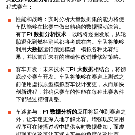
程式赛车：
性能和战略：实时分析大量数据集的能力将使
车队能够在比赛中做出精确的数据驱动决策。
有了
F1 数据分析技术
，战略将逐圈发展，从轮
胎退化到燃料消耗都将考虑在内。车队将能够
利用
大数据
运行预测模型，模拟各种比赛结
果，并以前所未有的准确性改进维修站策略。
赛车开发：未来技术与
F1 大数据
相结合，将彻
底改变赛车开发。车队将能够在赛道上测试之
前使用虚拟原型模拟赛车设计变更，从而加快
创新进程，并确保赛车的性能在每种比赛条件
下都经过精细调整。
车迷参与：
F1 数据分析的
应用将延伸到赛道之
外，让车迷更深入地了解比赛。增强现实应用
程序可在转播过程中提供实时数据叠加，而虚
拟现实体验可让车迷从车手的角度体验比赛，