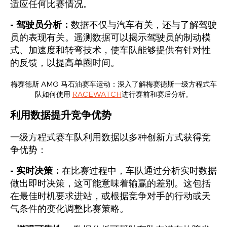
适应任何比赛情况。
- 驾驶员分析：
数据不仅与汽车有关，还与了解驾驶
员的表现有关。遥测数据可以揭示驾驶员的制动模
式、加速度和转弯技术，使车队能够提供有针对性
的反馈，以提高单圈时间。
梅赛德斯 AMG 马石油赛车运动：深入了解梅赛德斯一级方程式车
队如何使用
RACEWATCH
进行赛前和赛后分析。
利用数据提升竞争优势
一级方程式赛车队利用数据以多种创新方式获得竞
争优势：
- 实时决策：
在比赛过程中，车队通过分析实时数据
做出即时决策，这可能意味着输赢的差别。这包括
在最佳时机要求进站，或根据竞争对手的行动或天
气条件的变化调整比赛策略。