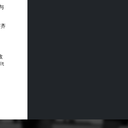
与
整齐
改
t