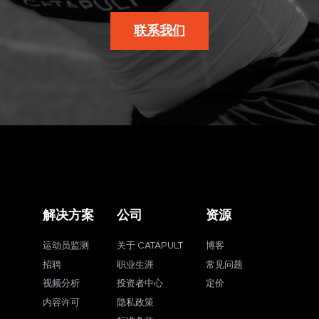
联系我们
解决方案
公司
资源
运动员监测
关于 CATAPULT
博客
招聘
职业生涯
常见问题
视频分析
投资者中心
定价
内容许可
隐私政策