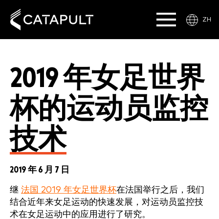
ZH
2019 年女足世界
杯的运动员监控
技术
2019 年 6 月 7 日
继
法国 2019 年女足世界杯
在法国举行之后，我们
结合近年来女足运动的快速发展，对运动员监控技
术在女足运动中的应用进行了研究。