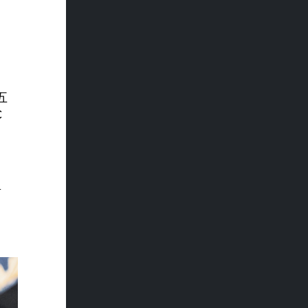
五
C
将