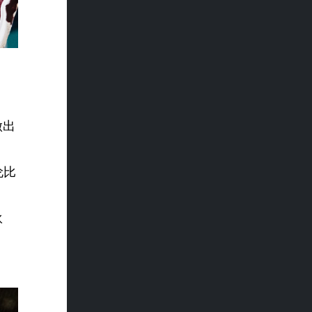
做出
伦比
伙