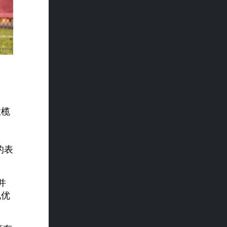
橄榄
的表
并
地优