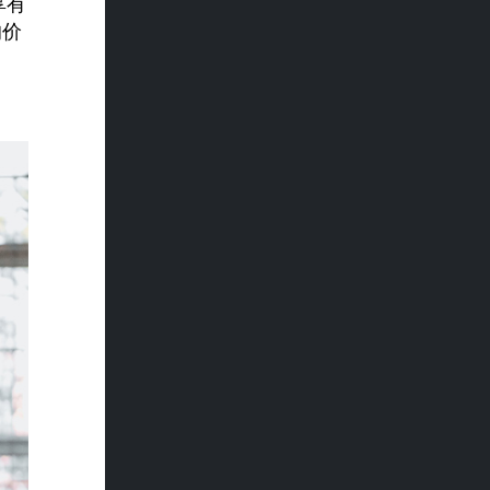
享有
的价