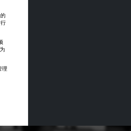
起的
进行
项
据为
管理