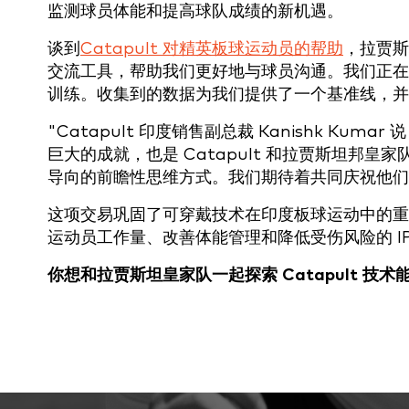
监测球员体能和提高球队成绩的新机遇。
谈到
Catapult 对精英板球运动员的帮助
，拉贾斯
交流工具，帮助我们更好地与球员沟通。我们正在
训练。收集到的数据为我们提供了一个基准线，并
"Catapult 印度销售副总裁 Kanishk Ku
巨大的成就，也是 Catapult 和拉贾斯坦邦
导向的前瞻性思维方式。我们期待着共同庆祝他们
这项交易巩固了可穿戴技术在印度板球运动中的重要地
运动员工作量、改善体能管理和降低受伤风险的 IP
你想和拉贾斯坦皇家队一起探索 Catapult 技