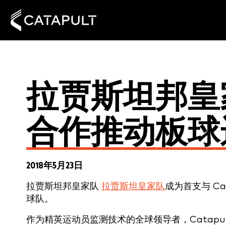
拉贾斯坦邦皇家队
合作推动板球
2018年5月23日
拉贾斯坦邦皇家队
拉贾斯坦皇家队
成为首支与 Ca
球队。
作为精英运动员监测技术的全球领导者，Catap