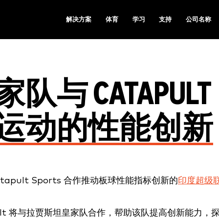
解决方案
体育
学习
支持
公司名称
与 CATAPULT
运动的性能创新
tapult Sports 合作推动板球性能指标创新的
印度超级
ult 将与拉贾斯坦皇家队合作，帮助该队提高创新能力，