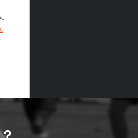
作。
地
，
吗？