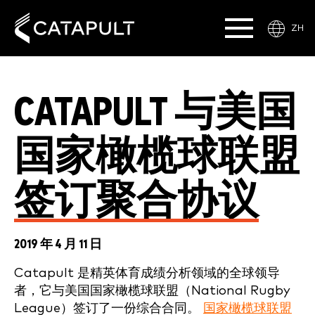
ZH
CATAPULT 与美国
国家橄榄球联盟
签订聚合协议
2019 年 4 月 11 日
Catapult 是精英体育成绩分析领域的全球领导
者，它与美国国家橄榄球联盟（National Rugby
League）签订了一份综合合同。
国家橄榄球联盟