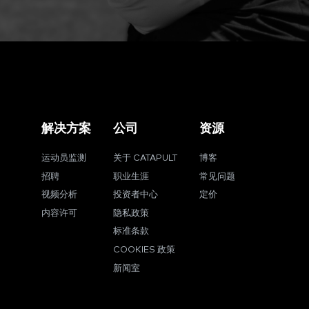
解决方案
公司
资源
运动员监测
关于 CATAPULT
博客
招聘
职业生涯
常见问题
视频分析
投资者中心
定价
内容许可
隐私政策
标准条款
COOKIES 政策
新闻室