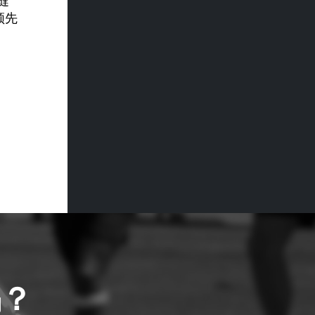
缝
领先
吗？