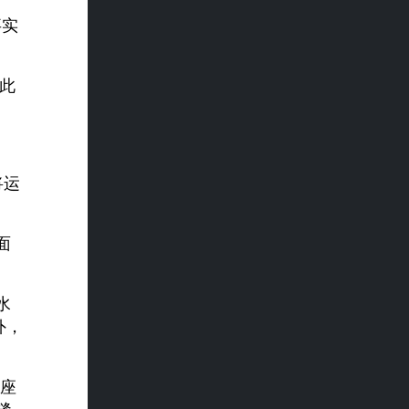
事实
。此
。
将运
面
水
外，
一座