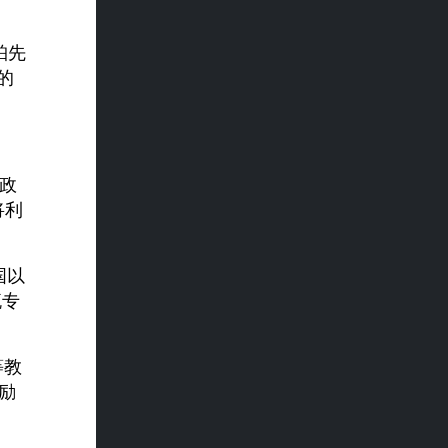
珀先
的
财政
将利
国以
流专
等教
励