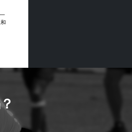
样一
队和
吗？