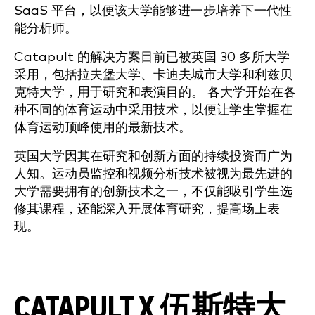
SaaS 平台，以便该大学能够进一步培养下一代性
能分析师。
Catapult 的解决方案目前已被英国 30 多所大学
采用，包括拉夫堡大学、卡迪夫城市大学和利兹贝
克特大学，用于研究和表演目的。
各大学开始在各
种不同的体育运动中采用技术，以便让学生掌握在
体育运动顶峰使用的最新技术。
英国大学因其在研究和创新方面的持续投资而广为
人知。运动员监控和视频分析技术被视为最先进的
大学需要拥有的创新技术之一，不仅能吸引学生选
修其课程，还能深入开展体育研究，提高场上表
现。
CATAPULT X 伍斯特大