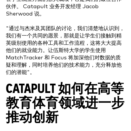
伙伴。
Catapult 业务开发经理 Jacob
Sherwood 说。
"通过与杰米及其团队的讨论，我们清楚地认识到，
我们有一个共同的愿景，那就是让学生们接触到精
英级别使用的各种工具和工作流程，这将大大提高
他们的就业能力。让伍斯特大学的学生使用
MatchTracker 和 Focus 将加深他们对数据的质
疑和理解，同时培养他们的技术能力，充分释放他
们的潜能"。
CATAPULT 如何在高等
教育体育领域进一步
推动创新