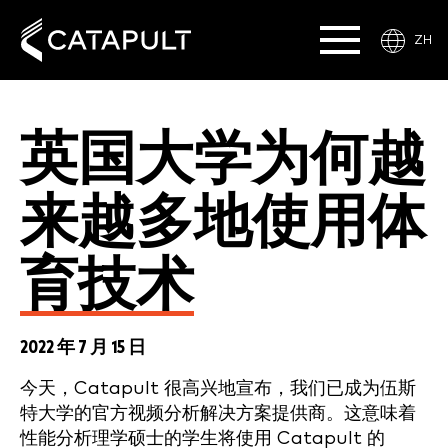
ZH
英国大学为何越
来越多地使用体
育技术
2022 年 7 月 15 日
今天，Catapult 很高兴地宣布，我们已成为伍斯
特大学的官方视频分析解决方案提供商。这意味着
性能分析理学硕士的学生将使用 Catapult 的