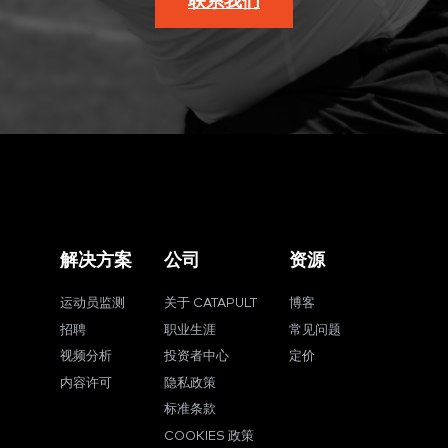
联系我们
解决方案
公司
资源
运动员监测
关于 CATAPULT
博客
招聘
职业生涯
常见问题
视频分析
投资者中心
定价
内容许可
隐私政策
标准条款
COOKIES 政策