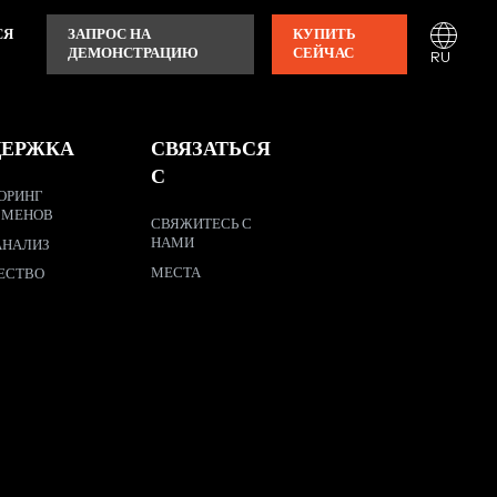
СЯ
ЗАПРОС НА
КУПИТЬ
ДЕМОНСТРАЦИЮ
СЕЙЧАС
RU
ДЕРЖКА
СВЯЗАТЬСЯ
С
ОРИНГ
СМЕНОВ
СВЯЖИТЕСЬ С
НАМИ
АНАЛИЗ
МЕСТА
ЕСТВО