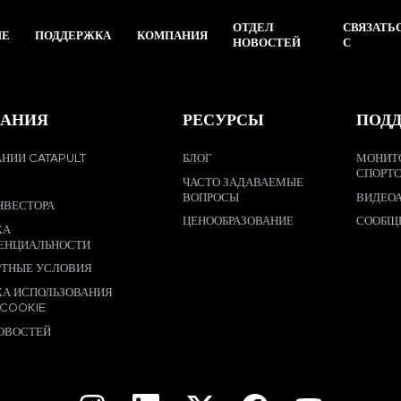
ОТДЕЛ
СВЯЗАТЬ
ИЕ
ПОДДЕРЖКА
КОМПАНИЯ
НОВОСТЕЙ
С
АНИЯ
РЕСУРСЫ
ПОД
НИИ CATAPULT
БЛОГ
МОНИТ
СПОРТ
ЧАСТО ЗАДАВАЕМЫЕ
ВОПРОСЫ
ВИДЕО
НВЕСТОРА
ЦЕНООБРАЗОВАНИЕ
СООБЩ
КА
ЕНЦИАЛЬНОСТИ
РТНЫЕ УСЛОВИЯ
КА ИСПОЛЬЗОВАНИЯ
 COOKIE
ОВОСТЕЙ