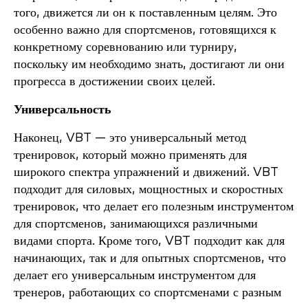
того, движется ли он к поставленным целям. Это
особенно важно для спортсменов, готовящихся к
конкретному соревнованию или турниру,
поскольку им необходимо знать, достигают ли они
прогресса в достижении своих целей.
Универсальность
Наконец, VBT — это универсальный метод
тренировок, который можно применять для
широкого спектра упражнений и движений. VBT
подходит для силовых, мощностных и скоростных
тренировок, что делает его полезным инструментом
для спортсменов, занимающихся различными
видами спорта. Кроме того, VBT подходит как для
начинающих, так и для опытных спортсменов, что
делает его универсальным инструментом для
тренеров, работающих со спортсменами с разным