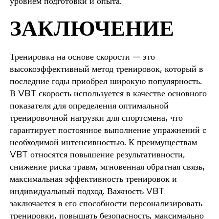
уровнем подготовки и опыта.
ЗАКЛЮЧЕНИЕ
Тренировка на основе скорости — это
высокоэффективный метод тренировок, который в
последние годы приобрел широкую популярность.
В VBT скорость используется в качестве основного
показателя для определения оптимальной
тренировочной нагрузки для спортсмена, что
гарантирует постоянное выполнение упражнений с
необходимой интенсивностью. К преимуществам
VBT относятся повышение результативности,
снижение риска травм, мгновенная обратная связь,
максимальная эффективность тренировок и
индивидуальный подход. Важность VBT
заключается в его способности персонализировать
тренировки, повышать безопасность, максимально