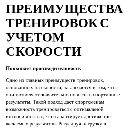
ПРЕИМУЩЕСТВА
ТРЕНИРОВОК С
УЧЕТОМ
СКОРОСТИ
Повышает производительность
Одно из главных преимуществ тренировок,
основанных на скорости, заключается в том, что
они позволяют значительно повысить спортивные
результаты. Такой подход дает спортсменам
возможность тренироваться с оптимальной
интенсивностью, что гарантирует достижение
желаемых результатов. Регулируя нагрузку в