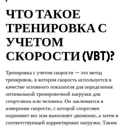
ЧТО ТАКОЕ
ТРЕНИРОВКА С
УЧЕТОМ
СКОРОСТИ (VBT)?
Тренировка с учетом скорости — это метод
тренировок, в котором скорость используется в
качестве основного показателя для определения
оптимальной тренировочной нагрузки для
спортсмена или человека. Он заключается в
измерении скорости, с которой спортсмен
поднимает вес или выполняет движение, а затем в
соответствующей корректировке нагрузки. Таким