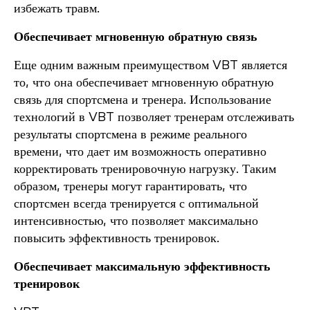
избежать травм.
Обеспечивает мгновенную обратную связь
Еще одним важным преимуществом VBT является
то, что она обеспечивает мгновенную обратную
связь для спортсмена и тренера. Использование
технологий в VBT позволяет тренерам отслеживать
результаты спортсмена в режиме реального
времени, что дает им возможность оперативно
корректировать тренировочную нагрузку. Таким
образом, тренеры могут гарантировать, что
спортсмен всегда тренируется с оптимальной
интенсивностью, что позволяет максимально
повысить эффективность тренировок.
Обеспечивает максимальную эффективность
тренировок