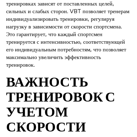
тренировках зависят от поставленных целей,
сильных и слабых сторон. VBT позволяет тренерам
индивидуализировать тренировки, регулируя
нагрузку в зависимости от скорости спортсмена.
Это гарантирует, что каждый спортсмен
тренируется с интенсивностью, соответствующей
его индивидуальным потребностям, что позволяет
максимально увеличить эффективность
тренировок.
ВАЖНОСТЬ
ТРЕНИРОВОК С
УЧЕТОМ
СКОРОСТИ