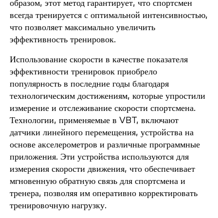
образом, этот метод гарантирует, что спортсмен
всегда тренируется с оптимальной интенсивностью,
что позволяет максимально увеличить
эффективность тренировок.
Использование скорости в качестве показателя
эффективности тренировок приобрело
популярность в последние годы благодаря
технологическим достижениям, которые упростили
измерение и отслеживание скорости спортсмена.
Технологии, применяемые в VBT, включают
датчики линейного перемещения, устройства на
основе акселерометров и различные программные
приложения. Эти устройства используются для
измерения скорости движения, что обеспечивает
мгновенную обратную связь для спортсмена и
тренера, позволяя им оперативно корректировать
тренировочную нагрузку.