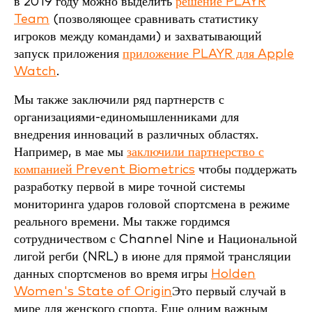
в 2019 году можно выделить
решение PLAYR
Team
(позволяющее сравнивать статистику
игроков между командами) и захватывающий
запуск приложения
приложение PLAYR для Apple
Watch
.
Мы также заключили ряд партнерств с
организациями-единомышленниками для
внедрения инноваций в различных областях.
Например, в мае мы
заключили партнерство с
компанией Prevent Biometrics
чтобы поддержать
разработку первой в мире точной системы
мониторинга ударов головой спортсмена в режиме
реального времени. Мы также гордимся
сотрудничеством с Channel Nine и Национальной
лигой регби (NRL) в июне для прямой трансляции
данных спортсменов во время игры
Holden
Women's State of Origin
Это первый случай в
мире для женского спорта. Еще одним важным