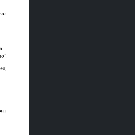
лью
а
ю".
ред
рит
т