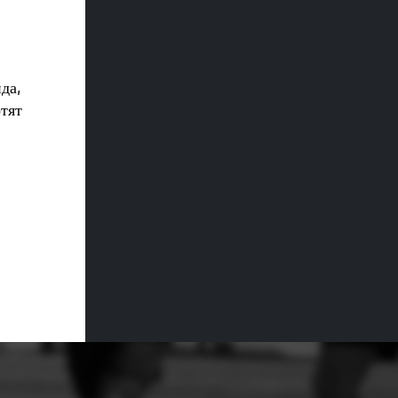
да,
отят