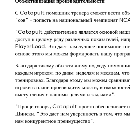
Объективизация производительности
С Catapult помощник тренера сможет вести объе
"сов" - попасть на национальный чемпионат NC
"Catapult действительно является основой наши
доступ к целому ряду различных показателей, на
PlayerLoad. Это дает нам лучшее понимание того
основе этого мы можем формировать нашу програм
Благодаря такому объективному подходу помощник
каждым игроком, по дням, неделям и месяцам, чт
тренировках. Благодаря этому мы можем сравниват
игроки в плане производительности, возможностей
выступления с нашими целями и задачами".
"Проще говоря, Catapult просто обеспечивает на
Шински. "Это дает нам уверенность в том, что мы 
нам конкурентное преимущество".