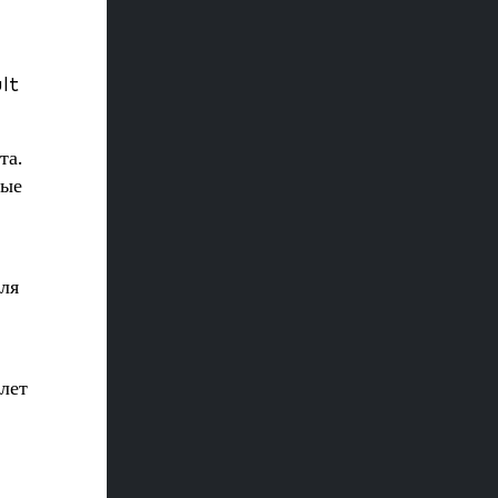
lt
та.
ные
ля
лет