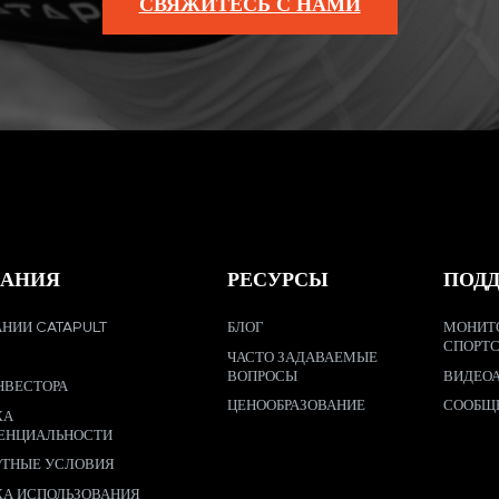
СВЯЖИТЕСЬ С НАМИ
АНИЯ
РЕСУРСЫ
ПОД
НИИ CATAPULT
БЛОГ
МОНИТ
СПОРТ
ЧАСТО ЗАДАВАЕМЫЕ
ВОПРОСЫ
ВИДЕО
НВЕСТОРА
ЦЕНООБРАЗОВАНИЕ
СООБЩ
КА
ЕНЦИАЛЬНОСТИ
РТНЫЕ УСЛОВИЯ
КА ИСПОЛЬЗОВАНИЯ