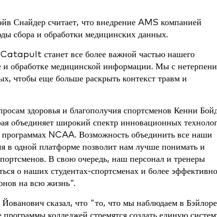
эйв Снайдер считает, что внедрение AMS компанией
ды сбора и обработки медицинских данных.
Catapult станет все более важной частью нашего
че и обработке медицинской информации. Мы с нетерпен
х, чтобы еще больше раскрыть контекст травм и
росам здоровья и благополучия спортсменов Кенни Бой
орая объединяет широкий спектр инновационных техноло
х программах NCAA. Возможность объединить все наши
я в одной платформе позволит нам лучше понимать и
спортсменов. В свою очередь, наш персонал и тренеры
иться о наших студентах-спортсменах и более эффективн
нов на всю жизнь".
ванович сказал, что "то, что мы наблюдаем в Бэйлоре
е программы колледжей стремятся создать единую систем