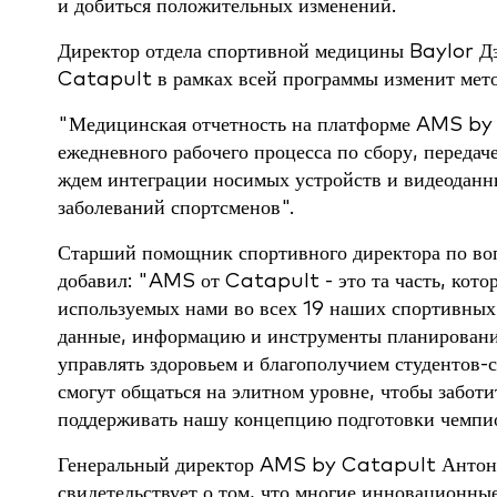
и добиться положительных изменений.
Директор отдела спортивной медицины Baylor Д
Catapult в рамках всей программы изменит мето
"Медицинская отчетность на платформе AMS by 
ежедневного рабочего процесса по сбору, переда
ждем интеграции носимых устройств и видеоданны
заболеваний спортсменов".
Старший помощник спортивного директора по воп
добавил: "AMS от Catapult - это та часть, кот
используемых нами во всех 19 наших спортивны
данные, информацию и инструменты планировани
управлять здоровьем и благополучием студентов-
смогут общаться на элитном уровне, чтобы забот
поддерживать нашу концепцию подготовки чемпио
Генеральный директор AMS by Catapult Антон Йо
свидетельствует о том, что многие инновационны