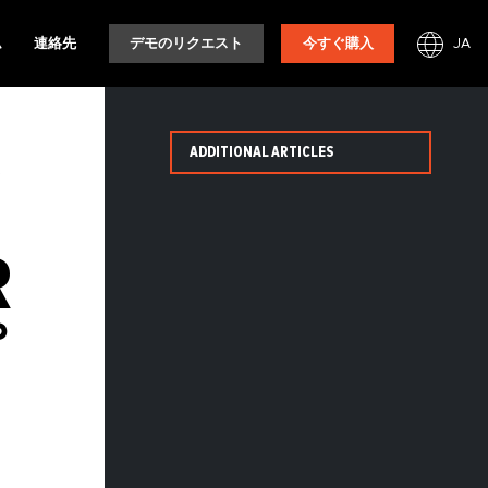
JA
ム
連絡先
デモのリクエスト
今すぐ購入
ADDITIONAL ARTICLES
利
R
プ