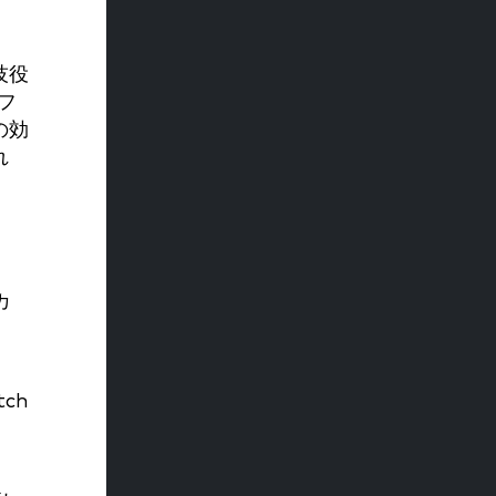
技役
フ
の効
れ
カ