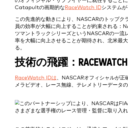
のオフィシャル・サプライヤーに就任することに
Catapultの画期的な
RaceWatch ID
システムが
この先進的な動きにより、NASCARのトップ
員の効率が大幅に向上することが約束される：NAS
ツマントラックシリーズというNASCARの一
率を大幅に向上させることが期待され、北米最大
る。
技術の飛躍：RACEWATCH
RaceWatch IDは
、NASCARオフィシャルが
メラビデオ、レース無線、テレメトリーデータ