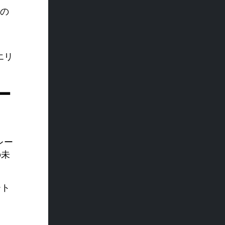
エリ
ー
レー
の未
ート