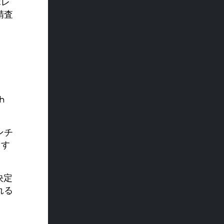
ボレ
精査
h
ンチ
用す
決定
れる